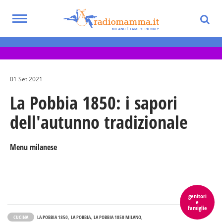
Skip
to
Toggle
main
Eventi per bambini, ragazzi e adolescenti
navigation
content
nella Città Metropolitana di Milano
01 Set 2021
La Pobbia 1850: i sapori
dell'autunno tradizionale
Menu milanese
genitori
e
famiglie
CUCINA
LA POBBIA 1850
LA POBBIA
LA POBBIA 1850 MILANO