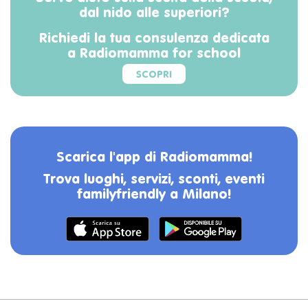
dal nido alle superiori?
Richiedi la tua consulenza dedicata
a Radiomamma for school
SCOPRI
Scarica l'app di Radiomamma!
Trova luoghi, servizi, sconti, eventi
familyfriendly a Milano!