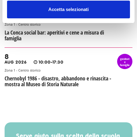
Accetta selezionati
8
genitori
e
AUG 2026
07:30-23:30
famiglie
Zona 1 - Centro storico
La Conca social bar: aperitivi e cene a misura di
famiglia
8
genitori
e
AUG 2026
10:00-17:30
famiglie
Zona 1 - Centro storico
Chernobyl 1986 - disastro, abbandono e rinascita -
mostra al Museo di Storia Naturale
Serve aiuto sulla scelta della scuola,