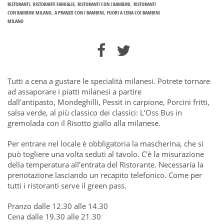
RISTORANTI
RISTORANTI FAMIGLIE
RISTORANTI CON I BAMBINI
RISTORANTI
CON BAMBINI MILANO
A PRANZO CON I BAMBINI
FUORI A CENA COI BAMBINI
MILANO
Tutti a cena a gustare le specialità milanesi. Potrete tornare
ad assaporare i piatti milanesi a partire
dall'antipasto, Mondeghilli, Pessit in carpione, Porcini fritti,
salsa verde, al più classico dei classici: L’Oss Bus in
gremolada con il Risotto giallo alla milanese.
Per entrare nel locale è obbligatoria la mascherina, che si
può togliere una volta seduti al tavolo. C'è la misurazione
della temperatura all’entrata del Ristorante. Necessaria la
prenotazione lasciando un recapito telefonico. Come per
tutti i ristoranti serve il green pass.
Pranzo dalle 12.30 alle 14.30
Cena dalle 19.30 alle 21.30