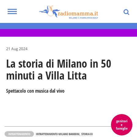
Skip
to
Toggle
main
Eventi per bambini, ragazzi e adolescenti
navigation
content
nella Città Metropolitana di Milano
21 Aug 2024
La storia di Milano in 50
minuti a Villa Litta
Spettacolo con musica dal vivo
genitori
e
famiglie
INTRATTENIMENTO
INTRATTENIMENTO MILANO BAMBINI
STORIA DI