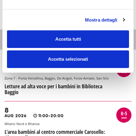
Mostra dettagli
Altri eventi per questa età
Accetta tutti
Accetta selezionati
7
0-5
AUG 2026
17:00-18:30
anni
Zona 7 - Porta Vercellina, Baggio, De Angeli, Forze Armate, San Siro
Letture ad alta voce per i bambini in Biblioteca
Baggio
8
0-5
AUG 2026
11:00-20:00
anni
Milano Nord e Brianza
L'area bambini al centro commerciale Carosello: