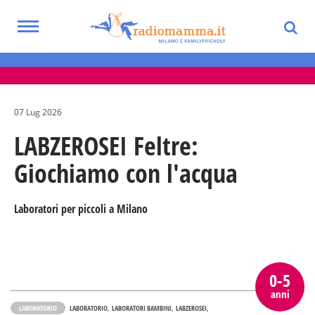
Skip
to
Toggle
main
Eventi per bambini, ragazzi e adolescenti
navigation
content
nella Città Metropolitana di Milano
07 Lug 2026
LABZEROSEI Feltre:
Giochiamo con l'acqua
Laboratori per piccoli a Milano
0-5
anni
LABORATORIO
LABORATORIO
LABORATORI BAMBINI
LABZEROSEI