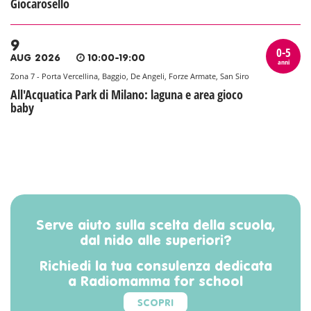
Giocarosello
9
0-5
AUG 2026
10:00-19:00
anni
Zona 7 - Porta Vercellina, Baggio, De Angeli, Forze Armate, San Siro
All'Acquatica Park di Milano: laguna e area gioco
baby
Serve aiuto sulla scelta della scuola,
dal nido alle superiori?
Richiedi la tua consulenza dedicata
a Radiomamma for school
SCOPRI