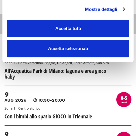
Mostra dettagli
Altri eventi per questa età
Accetta tutti
Accetta selezionati
9
0-5
AUG 2026
10:00-19:00
anni
Zona 7 - Porta Vercellina, Baggio, De Angeli, Forze Armate, San Siro
All'Acquatica Park di Milano: laguna e area gioco
baby
9
0-5
AUG 2026
10:30-20:00
anni
Zona 1 - Centro storico
Con i bimbi allo spazio GIOCO in Triennale
9