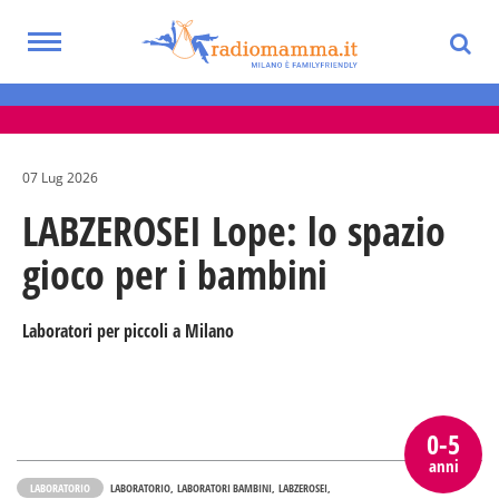
Skip
to
Toggle
main
Eventi per bambini, ragazzi e adolescenti
navigation
content
nella Città Metropolitana di Milano
07 Lug 2026
LABZEROSEI Lope: lo spazio
gioco per i bambini
Laboratori per piccoli a Milano
0-5
anni
LABORATORIO
LABORATORIO
LABORATORI BAMBINI
LABZEROSEI