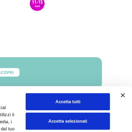
11-15
anni
SCOPRI
Accetta tutti
ial
lizzi il
Accetta selezionati
edia, i
 dal tuo