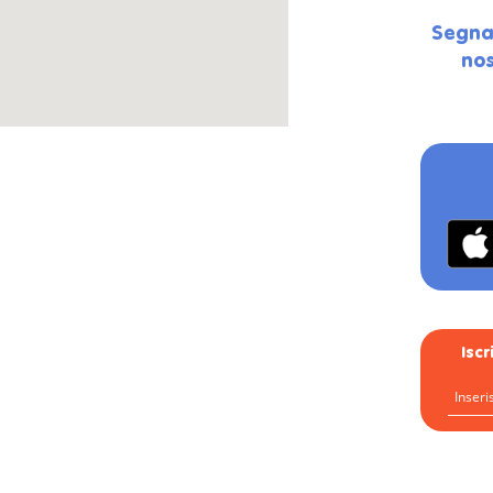
Segna
nos
Isc