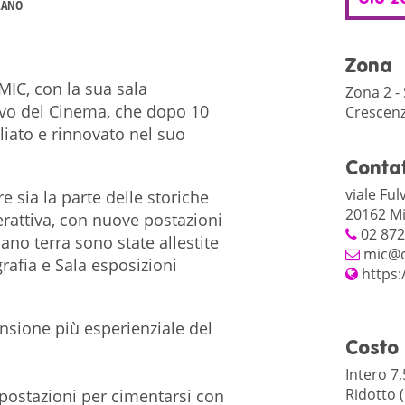
LANO
Zona
MIC, con la sua sala
Zona 2 -
ivo del Cinema, che dopo 10
Crescen
liato e rinnovato nel suo
Contat
viale Ful
e sia la parte delle storiche
20162 Mi
terattiva, con nuove postazioni
02 87
no terra sono state allestite
mic@c
rafia e Sala esposizioni
https:
nsione più esperienziale del
Costo
Intero 7
Ridotto (
 postazioni per cimentarsi con