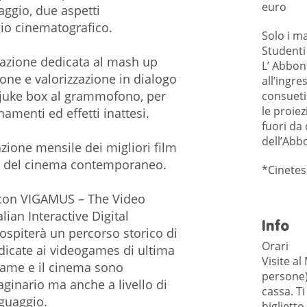
euro
aggio, due aspetti
gio cinematografico.
Solo i ma
Studenti
azione dedicata al mash up
L’ Abbon
one e valorizzazione in dialogo
all’ingre
i juke box al grammofono, per
consueti 
le proiez
namenti ed effetti inattesi.
fuori da 
dell’Ab
zione mensile dei migliori film
ma del cinema contemporaneo.
*Cinetes
 con VIGAMUS – The Video
an Interactive Digital
Info
ospiterà un percorso storico di
Orari
icate ai videogames di ultima
Visite al
game e il cinema sono
persone) 
aginario ma anche a livello di
cassa. Ti
nguaggio.
biglietto