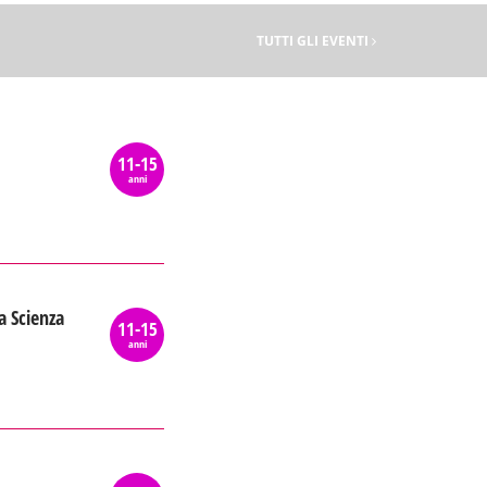
TUTTI GLI EVENTI
11-15
anni
a Scienza
11-15
anni