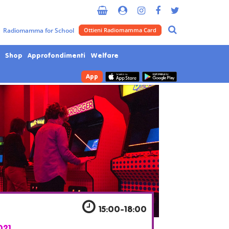
Metropolitana di Milano
Radiomamma for School
Ottieni Radiomamma Card
Shop
Approfondimenti
Welfare
App
9
15:00-18:00
021