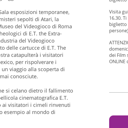
Visita gu
 Sala esposizioni temporanee,
16.30. Ti
isteri sepolti di Atari, la
biglietto
Museo del Videogioco di Roma
persone
heologici di E.T. the Extra-
Industria del Videogioco
ATTENZIO
o delle cartucce di E.T. The
domenica 
stra catapulterà i visitatori
dei Film
ONLINE d
exico, per rispolverare i
n un viaggio alla scoperta di
 mai conosciute.
he si celano dietro il fallimento
pellicola cinematografica E.T.
ai visitatori i cimeli rinvenuti
mo esempio al mondo di