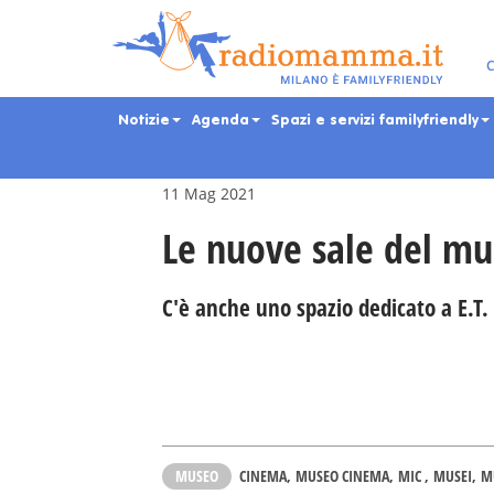
Skip
to
main
Eventi per bambini, ra
C
content
Notizie
Agenda
Spazi e servizi familyfriendly
11 Mag 2021
Le nuove sale del m
C'è anche uno spazio dedicato a E.T.
MUSEO
CINEMA
MUSEO CINEMA
MIC
MUSEI
M