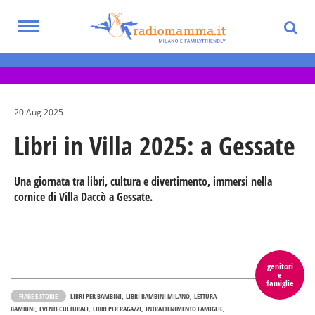
Skip
to
Toggle
main
Eventi per bambini, ragazzi e adolescenti
navigation
content
nella Città Metropolitana di Milano
20 Aug 2025
Libri in Villa 2025: a Gessate
Una giornata tra libri, cultura e divertimento, immersi nella
cornice di Villa Daccò a Gessate.
genitori
e
famiglie
FIABE E STORIE
LIBRI PER BAMBINI
LIBRI BAMBINI MILANO
LETTURA
BAMBINI
EVENTI CULTURALI
LIBRI PER RAGAZZI
INTRATTENIMENTO FAMIGLIE