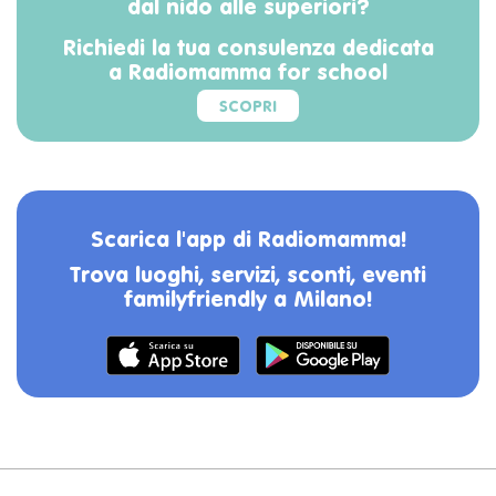
dal nido alle superiori?
Richiedi la tua consulenza dedicata
a Radiomamma for school
SCOPRI
Scarica l'app di Radiomamma!
Trova luoghi, servizi, sconti, eventi
familyfriendly a Milano!