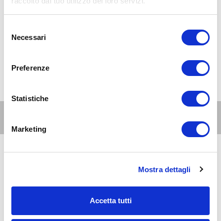
raccolto dal tuo utilizzo dei loro servizi.
Selezione
Necessari
del
consenso
Preferenze
Statistiche
Altri eventi per questa età
Marketing
6
genitori
e
AUG 2026
18:00-23:45
Mostra dettagli
famiglie
Zona 8 - Porta Volta, Fiera, Gallaratese, Quarto Oggiaro
La proiezione di 8 mile in Villa Scheibler: Street
Accetta tutti
Culture il Festival