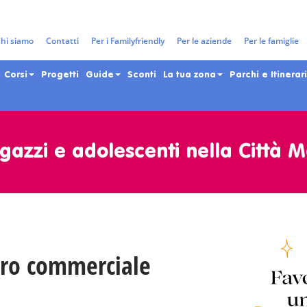
hi siamo
Contatti
Per i Familyfriendly
Per le aziende
Per le famiglie
Corsi
Progetti
Guide
Sconti
La tua zona
Parchi e Itinerari
gazzi e adolescenti nella Città 
tro commerciale