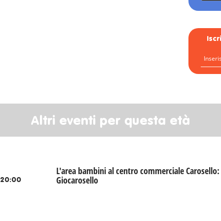
Isc
Altri eventi per questa età
L'area bambini al centro commerciale Carosello:
Giocarosello
-20:00