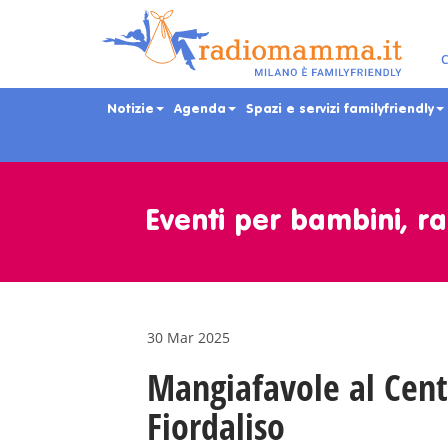
C
Notizie
Agenda
Spazi e servizi familyfriendly
Skip
to
main
Eventi per bambini, ra
content
30 Mar 2025
Mangiafavole al Cen
Fiordaliso