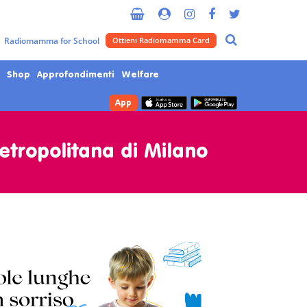
Radiomamma for School
Ottieni Radiomamma Card
Shop
Approfondimenti
Welfare
App
Metropolitana di Milano