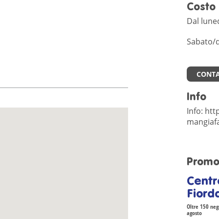
Costo
Dal luned
Sabato/do
CONTA
Info
Info: htt
mangiaf
Promo
Centr
Fiorda
Oltre 150 nego
agosto