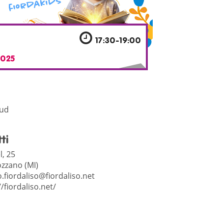
17:30-19:00
025
Sud
ti
l, 25
zzano (MI)
.fiordaliso@fiordaliso.net
//fiordaliso.net/