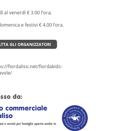
ì al venerdì € 3.00 l’ora;
menica e festivi € 4.00 l’ora.
TTA GLI ORGANIZZATORI
ps://fiordaliso.net/fiordakids-
avole/
sso da:
o commerciale
liso
zi e servizi per famiglie aperto anche in