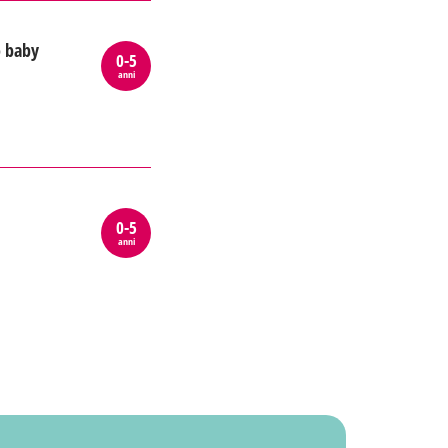
o baby
0-5
anni
0-5
anni