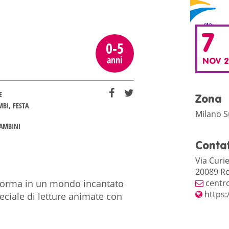
7
0-5
anni
NOV 2
E
Zona
MBI
FESTA
Milano 
BAMBINI
Contat
Via Curie
20089 Ro
centro
asforma in un mondo incantato
https:
eciale di letture animate con