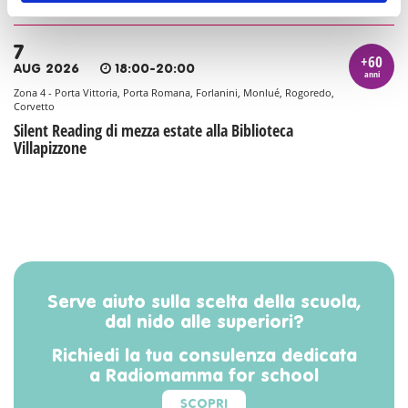
7
+60
AUG 2026
18:00-20:00
anni
Zona 4 - Porta Vittoria, Porta Romana, Forlanini, Monlué, Rogoredo,
Corvetto
Silent Reading di mezza estate alla Biblioteca
Villapizzone
Serve aiuto sulla scelta della scuola,
dal nido alle superiori?
Richiedi la tua consulenza dedicata
a Radiomamma for school
SCOPRI