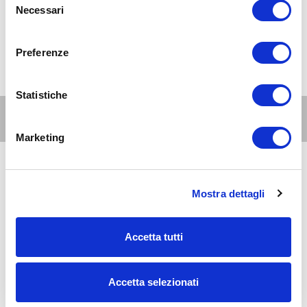
Necessari
del
consenso
Preferenze
Statistiche
Altri eventi per questa età
Marketing
8
11-15
AUG 2026
10:00-20:00
anni
Mostra dettagli
Milano Nord e Brianza
Acquaworld Concorezzo: il weekend con i figli
Accetta tutti
8
11-15
AUG 2026
10:00-21:00
Accetta selezionati
anni
Zona 3 - Porta Venezia, Città Studi, Lambrate