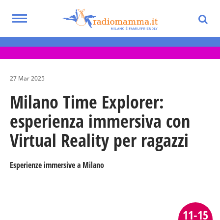
Skip
to
Toggle
main
Eventi per bambini, ragazzi e adolescenti
navigation
content
nella Città Metropolitana di Milano
27 Mar 2025
Milano Time Explorer:
esperienza immersiva con
Virtual Reality per ragazzi
Esperienze immersive a Milano
11-15