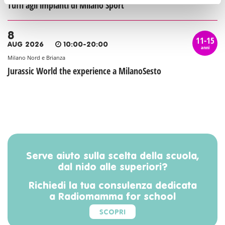
Tuffi agli impianti di Milano Sport
8
11-15
AUG 2026
10:00-20:00
anni
Milano Nord e Brianza
Jurassic World the experience a MilanoSesto
Serve aiuto sulla scelta della scuola,
dal nido alle superiori?
Richiedi la tua consulenza dedicata
a Radiomamma for school
SCOPRI