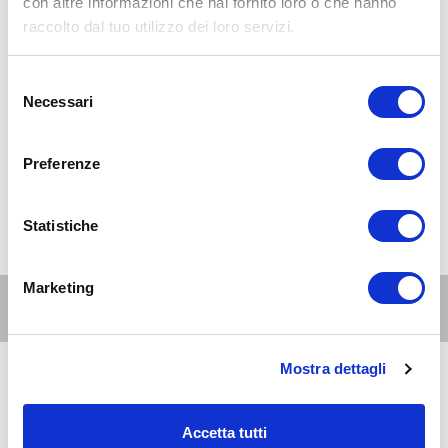
con altre informazioni che hai fornito loro o che hanno
raccolto dal tuo utilizzo dei loro servizi.
Selezione
Necessari
del
consenso
Preferenze
Statistiche
Marketing
Altri eventi per questa età
Mostra dettagli
8
genitori
e
AUG 2026
07:30-23:30
famiglie
Accetta tutti
Zona 1 - Centro storico