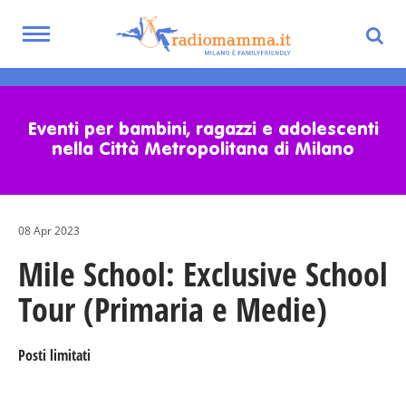
Toggle
navigation
Skip
to
main
Eventi per bambini, ragazzi e adolescenti
content
nella Città Metropolitana di Milano
08 Apr 2023
Mile School: Exclusive School
Tour (Primaria e Medie)
Posti limitati