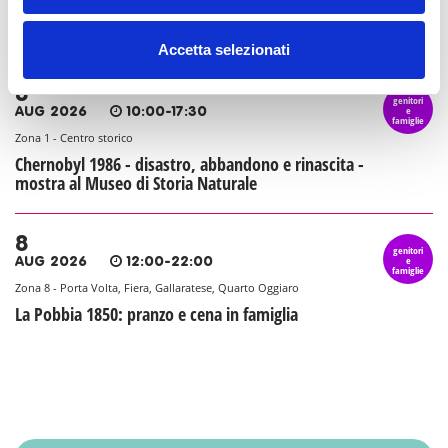
La Conca social bar: aperitivi e cene a misura di
famiglia
Accetta selezionati
8
genitori
e
AUG 2026
10:00-17:30
famiglie
Zona 1 - Centro storico
Chernobyl 1986 - disastro, abbandono e rinascita -
mostra al Museo di Storia Naturale
8
genitori
e
AUG 2026
12:00-22:00
famiglie
Zona 8 - Porta Volta, Fiera, Gallaratese, Quarto Oggiaro
La Pobbia 1850: pranzo e cena in famiglia