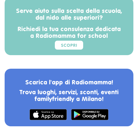
Serve aiuto sulla scelta della scuola,
dal nido alle superiori?
Richiedi la tua consulenza dedicata
a Radiomamma for school
SCOPRI
Scarica l'app di Radiomamma!
Trova luoghi, servizi, sconti, eventi
familyfriendly a Milano!