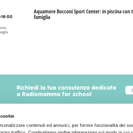
Aquamore Bocconi Sport Center: in piscina con t
famiglia
-18:00
vica,
soglio
Richiedi la tua consulenza dedicata
a Radiomamma for school
 cookie
rsonalizzare contenuti ed annunci, per fornire funzionalità dei soc
Trova luoghi, servizi, sconti, eventi
stro traffico. Condividiamo inoltre informazioni sul modo in cui uti