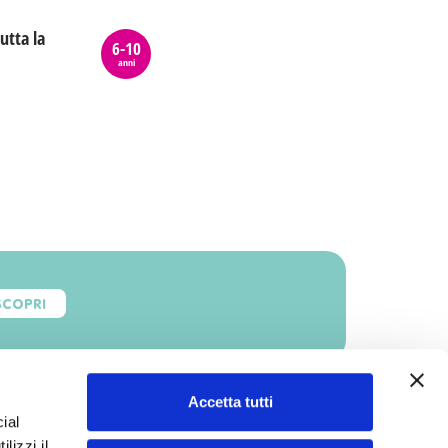
utta la
6-10
anni
SCOPRI
Accetta tutti
ial
lizzi il