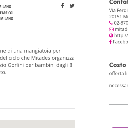
Contat
MILANO
Via Ferd
FARE COI
20151 Mi
 MILANO
02-87
mitad
http:/
Faceb
ione di una mangiatoia per
del ciclo che Mitades organizza
io Gorlini per bambini dagli 8
Costo
lto.
offerta l
necessar