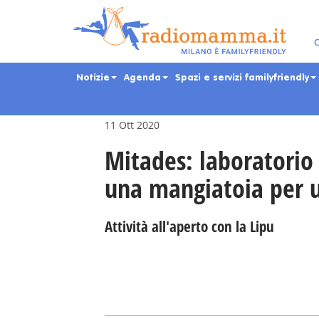
Skip
to
main
Eventi per bambini, ra
C
content
Notizie
Agenda
Spazi e servizi familyfriendly
11 Ott 2020
Mitades: laboratorio 
una mangiatoia per u
Attività all'aperto con la Lipu