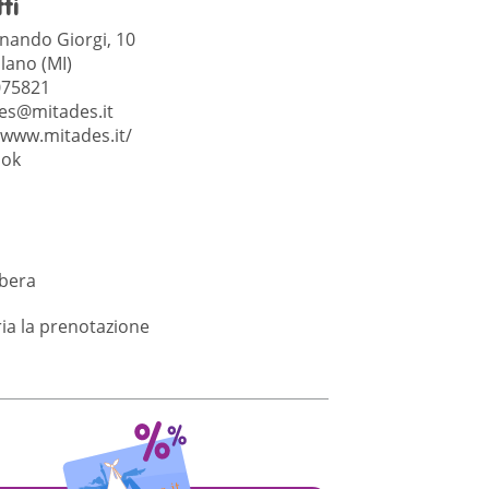
ti
inando Giorgi, 10
lano (MI)
075821
es@mitades.it
/www.mitades.it/
ook
ibera
ia la prenotazione