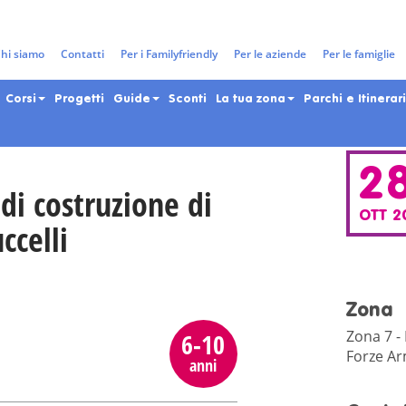
gazzi e adolescenti nella Città 
hi siamo
Contatti
Per i Familyfriendly
Per le aziende
Per le famiglie
Corsi
Progetti
Guide
Sconti
La tua zona
Parchi e Itinerari
2
di costruzione di
OTT 2
ccelli
Zona
Zona 7 - 
6-10
Forze Ar
anni