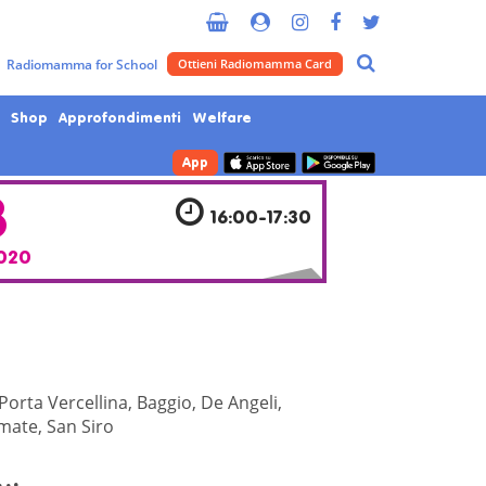
Metropolitana di Milano
Radiomamma for School
Ottieni Radiomamma Card
Shop
Approfondimenti
Welfare
App
8
16:00-17:30
020
Porta Vercellina, Baggio, De Angeli,
mate, San Siro