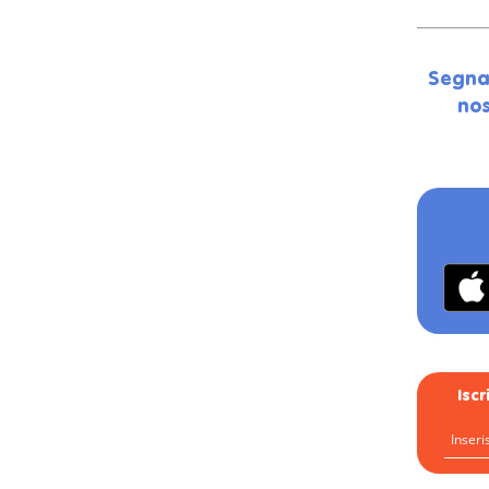
Segna
nos
Isc