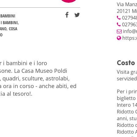
Via Manz
20121 Mi
 BAMBINI
02794
 I BAMBINI
02796
LANO
COSA
info@
NO
https:
r i bambini e i loro
Costo
sone. La Casa Museo Poldi
Visita gr
 quadri, sculture, astrolabi,
servizie
ra ora in corso - anche abiti, ed
Per i pri
ia al tesoro!.
biglietto
Intero 1
Ridotto G
anni, stu
Ridotto 
Ridotto 