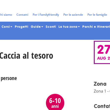
gazzi e adolescenti nella Città 
hi siamo
Contatti
Per i Familyfriendly
Per le aziende
Per le famiglie
Corsi
Progetti
Guide
Sconti
La tua zona
Parchi e Itinerari
2
Caccia al tesoro
AUG 
5 persone
Zona
Zona 1 -
6-10
anni
Contat