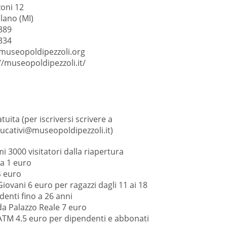
oni 12
lano (MI)
889
334
museopoldipezzoli.org
//museopoldipezzoli.it/
atuita (per iscriversi scrivere a
ducativi@museopoldipezzoli.it)
mi 3000 visitatori dalla riapertura
 a 1 euro
4 euro
iovani 6 euro per ragazzi dagli 11 ai 18
denti fino a 26 anni
da Palazzo Reale 7 euro
ATM 4.5 euro per dipendenti e abbonati