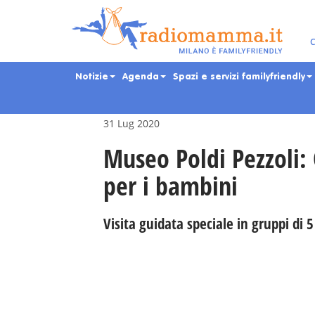
Skip
to
main
Eventi per bambini, ra
C
content
Notizie
Agenda
Spazi e servizi familyfriendly
31 Lug 2020
Museo Poldi Pezzoli: 
per i bambini
Visita guidata speciale in gruppi di 