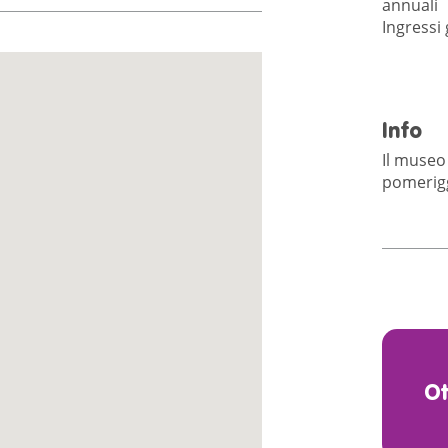
annuali
Ingressi 
Info
Il museo
pomeriggi
O