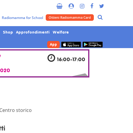
Metropolitana di Milano
Radiomamma for School
Ottieni Radiomamma Card
Shop
Approfondimenti
Welfare
App
7
16:00-17:00
2020
 Centro storico
ti