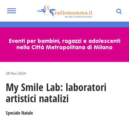
Toggle
navigation
Skip
to
main
Eventi per bambini, ragazzi e adolescenti
content
nella Città Metropolitana di Milano
28 Nov 2024
My Smile Lab: laboratori
artistici natalizi
Speciale Natale