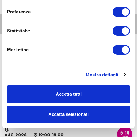
consenso
Preferenze
Altri eventi per questa età
Statistiche
8
Marketing
6-10
AUG 2026
08:00-20:00
anni
Milano Est
Al David Lloyd Malaspina: le piscine all'aperto
Mostra dettagli
8
6-10
Accetta tutti
AUG 2026
09:00-20:00
anni
Milano Est
Estate 2026 al lido di Segrate
Accetta selezionati
8
6-10
AUG 2026
12:00-18:00
anni