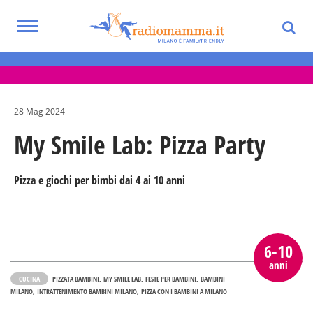
Skip
to
Toggle
main
Eventi per bambini, ragazzi e adolescenti
navigation
content
nella Città Metropolitana di Milano
28 Mag 2024
My Smile Lab: Pizza Party
Pizza e giochi per bimbi dai 4 ai 10 anni
6-10
anni
CUCINA
PIZZATA BAMBINI
MY SMILE LAB
FESTE PER BAMBINI
BAMBINI
MILANO
INTRATTENIMENTO BAMBINI MILANO
PIZZA CON I BAMBINI A MILANO