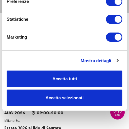
Preferenze
Altri eventi per questa età
Statistiche
6
6-10
AUG 2026
21:00-23:00
anni
Marketing
Zona 1 - Centro storico
Cinema all'aperto con Estate al Castello: Il mio
vicino Totoro
Mostra dettagli
8
6-10
AUG 2026
08:00-20:00
anni
Accetta tutti
Milano Est
Al David Lloyd Malaspina: le piscine all'aperto
Accetta selezionati
8
6-10
AUG 2026
09:00-20:00
anni
Milano Est
Estate 2026 al lido di Segrate