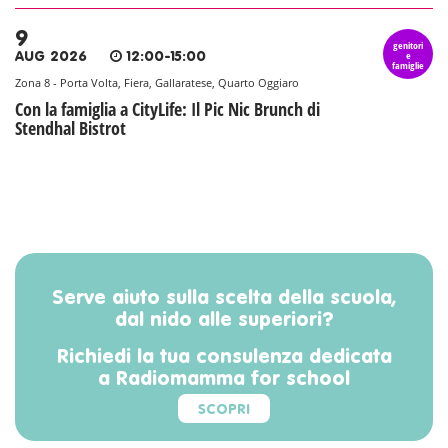
9
genitori
e
AUG 2026
12:00-15:00
famiglie
Zona 8 - Porta Volta, Fiera, Gallaratese, Quarto Oggiaro
Con la famiglia a CityLife: Il Pic Nic Brunch di
Stendhal Bistrot
Serve aiuto sulla scelta della scuola,
dal nido alle superiori?
Richiedi la tua consulenza dedicata
a Radiomamma for school
SCOPRI