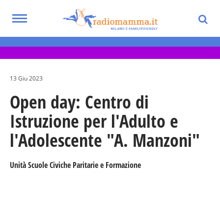
Skip
to
Toggle
main
Eventi per bambini, ragazzi e adolescenti
navigation
content
nella Città Metropolitana di Milano
13 Giu 2023
Open day: Centro di
Istruzione per l'Adulto e
l'Adolescente "A. Manzoni"
Unità Scuole Civiche Paritarie e Formazione