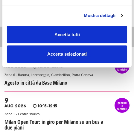
Mostra dettagli
Accetta tutti
Altri eventi per questa età
Accetta selezionati
9
genitori
e
AUG 2026
10:00-23:45
famiglie
Zona 6 - Barona, Lorenteggio, Giambellino, Porta Genova
Agosto in città da Base Milano
9
genitori
e
AUG 2026
10:15-12:15
famiglie
Zona 1 - Centro storico
Milan Open Tour: in giro per Milano su un bus a
due piani