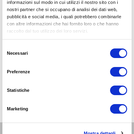
informazioni sul modo in cui utilizzi il nostro sito con i
nostri partner che si occupano di analisi dei dati web,
pubblicità e social media, i quali potrebbero combinarle
con altre informazioni che hai fornito loro o che hanno
raccolto dal tuo utilizzo dei loro servizi.
Selezione
Necessari
del
consenso
Preferenze
Statistiche
Marketing
Altri eventi per questa età
Mostra dettagli