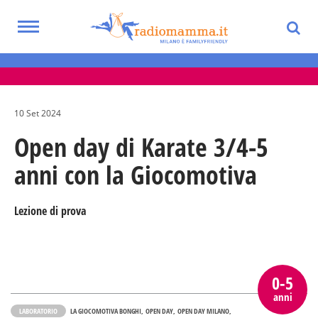
Skip
to
Toggle
main
Eventi per bambini, ragazzi e adolescenti
navigation
content
nella Città Metropolitana di Milano
10 Set 2024
Open day di Karate 3/4-5
anni con la Giocomotiva
Lezione di prova
0-5
anni
LABORATORIO
LA GIOCOMOTIVA BONGHI
OPEN DAY
OPEN DAY MILANO