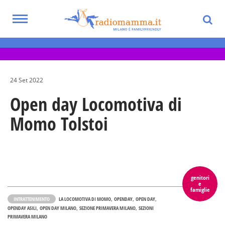
Skip
to
Toggle
main
Eventi per bambini, ragazzi e adolescenti
navigation
content
nella Città Metropolitana di Milano
24 Set 2022
Open day Locomotiva di
Momo Tolstoi
genitori
e
famiglie
INTRATTENIMENTO
LA LOCOMOTIVA DI MOMO
OPENDAY
OPEN DAY
OPENDAY ASILI
OPEN DAY MILANO
SEZIONE PRIMAVERA MILANO
SEZIONI
PRIMAVERA MILANO