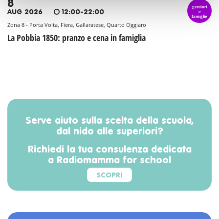
8
genitori
e
AUG 2026
12:00-22:00
famiglie
Zona 8 - Porta Volta, Fiera, Gallaratese, Quarto Oggiaro
La Pobbia 1850: pranzo e cena in famiglia
Serve aiuto sulla scelta della scuola,
dal nido alle superiori?
Richiedi la tua consulenza dedicata
a Radiomamma for school
SCOPRI