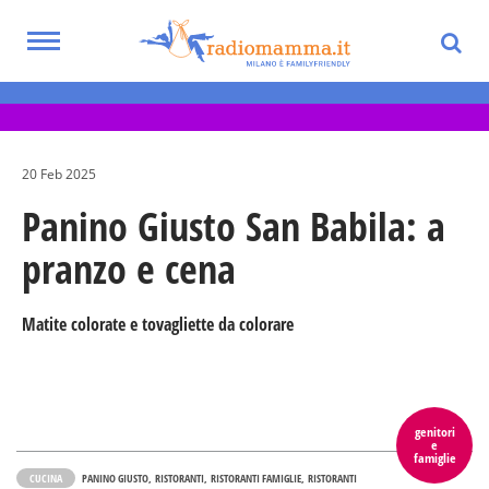
Skip
to
Toggle
main
Eventi per bambini, ragazzi e adolescenti
navigation
content
nella Città Metropolitana di Milano
20 Feb 2025
Panino Giusto San Babila: a
pranzo e cena
Matite colorate e tovagliette da colorare
genitori
e
famiglie
CUCINA
PANINO GIUSTO
RISTORANTI
RISTORANTI FAMIGLIE
RISTORANTI