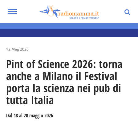
Skip
to
Toggle
main
Eventi per bambini, ragazzi e adolescenti
navigation
content
nella Città Metropolitana di Milano
12 Mag 2026
Pint of Science 2026: torna
anche a Milano il Festival
porta la scienza nei pub di
tutta Italia
Dal 18 al 20 maggio
2026