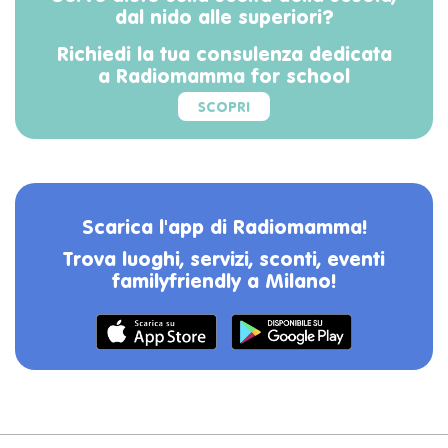
dal nido alle superiori?
Richiedi la tua consulenza dedicata
a Radiomamma for school
SCOPRI
Scarica l'app di Radiomamma!
Trova luoghi, servizi, sconti, eventi
familyfriendly a Milano!