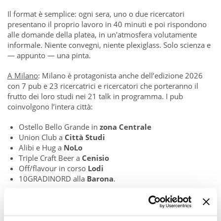
Il format è semplice: ogni sera, uno o due ricercatori
presentano il proprio lavoro in 40 minuti e poi rispondono
alle domande della platea, in un'atmosfera volutamente
informale. Niente convegni, niente plexiglass. Solo scienza e
— appunto — una pinta.
A Milano
:
Milano è protagonista anche dell’edizione 2026
con 7 pub e 23 ricercatrici e ricercatori che porteranno il
frutto dei loro studi nei 21 talk in programma. I pub
coinvolgono l’intera città:
Ostello Bello Grande in
zona Centrale
Union Club a
Città Studi
Alibi e Hug a
NoLo
Triple Craft Beer a
Cenisio
Off/flavour in corso
Lodi
10GRADINORD alla
Barona
.
Per scoprire tutto il programma->
CLICCA QUI
.
🕗
18-20 maggio 2026