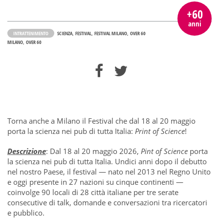
+60
anni
INTRATTENIMENTO
SCIENZA
FESTIVAL
FESTIVAL MILANO
OVER 60
MILANO
OVER 60
Torna anche a Milano il Festival che dal 18 al 20 maggio
porta la scienza nei pub di tutta Italia:
Print of Science
!
Descrizione
:
D
al 18 al 20 maggio 2026,
Pint of Science
porta
la scienza nei pub di tutta Italia. Undici anni dopo il debutto
nel nostro Paese, il festival — nato nel 2013 nel Regno Unito
e oggi presente in 27 nazioni su cinque continenti —
coinvolge
90 locali
di
28 città italiane per tre serate
consecutive di talk, domande e conversazioni tra ricercatori
e pubblico.