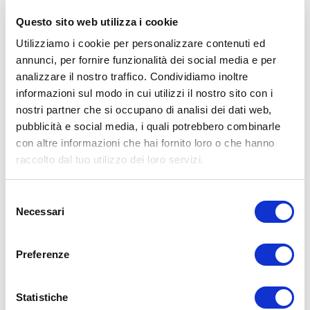
📷
Pic by
Tara Winstead
on Pexels
Questo sito web utilizza i cookie
Utilizziamo i cookie per personalizzare contenuti ed
annunci, per fornire funzionalità dei social media e per
analizzare il nostro traffico. Condividiamo inoltre
informazioni sul modo in cui utilizzi il nostro sito con i
nostri partner che si occupano di analisi dei dati web,
pubblicità e social media, i quali potrebbero combinarle
con altre informazioni che hai fornito loro o che hanno
raccolto dal tuo utilizzo dei loro servizi.
Selezione
Necessari
del
consenso
Preferenze
Statistiche