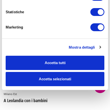
9
Statistiche
6-10
AUG 2026
09:00-20:00
anni
Zona 9 - Porta Nuova, Stazione Garibaldi, Niguarda, Bovisa, Fulvio
Testi
Marketing
Con i bambini al Museum of Senses Milano
9
Mostra dettagli
6-10
AUG 2026
10:00-12:00
anni
Zona 9 - Porta Nuova, Stazione Garibaldi, Niguarda, Bovisa, Fulvio
Testi
Accetta tutti
Al Nuovo Armenia: i laboratori domenicali
Accetta selezionati
9
6-10
AUG 2026
10:00-19:00
anni
Milano Est
A Leolandia con i bambini