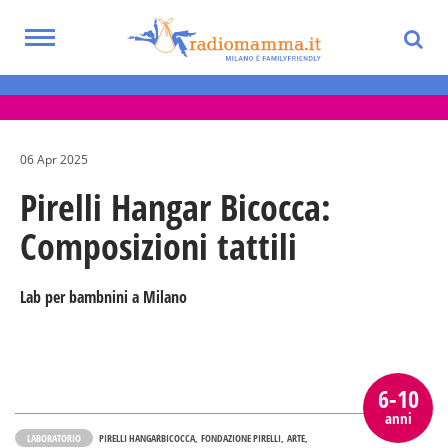
Skip
to
Toggle
main
Eventi per bambini, ragazzi e adolescenti
navigation
content
nella Città Metropolitana di Milano
06 Apr 2025
Pirelli Hangar Bicocca:
Composizioni tattili
Lab per bambnini a Milano
6-10
anni
LABORATORIO
PIRELLI HANGARBICOCCA
FONDAZIONE PIRELLI
ARTE