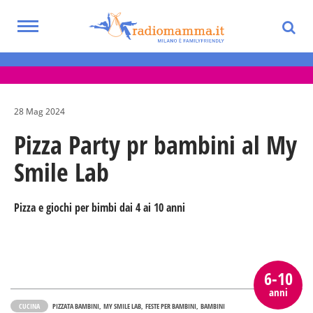
Skip
to
Toggle
main
Eventi per bambini, ragazzi e adolescenti
navigation
content
nella Città Metropolitana di Milano
28 Mag 2024
Pizza Party pr bambini al My
Smile Lab
Pizza e giochi per bimbi dai 4 ai 10 anni
6-10
anni
CUCINA
PIZZATA BAMBINI
MY SMILE LAB
FESTE PER BAMBINI
BAMBINI