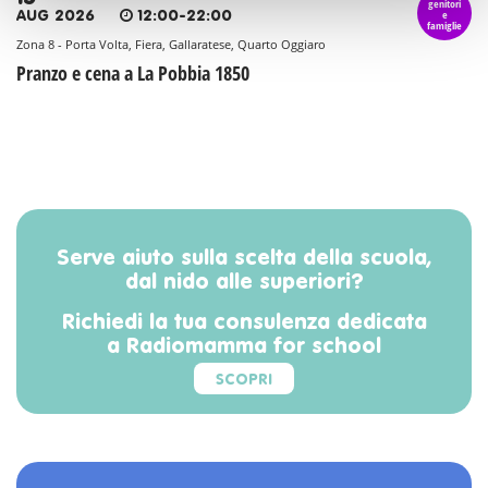
genitori
e
AUG 2026
12:00-22:00
famiglie
Zona 8 - Porta Volta, Fiera, Gallaratese, Quarto Oggiaro
Pranzo e cena a La Pobbia 1850
Serve aiuto sulla scelta della scuola,
dal nido alle superiori?
Richiedi la tua consulenza dedicata
a Radiomamma for school
SCOPRI