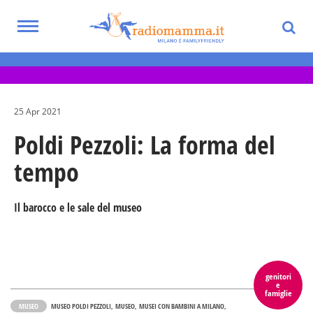
Skip
to
Toggle
main
Eventi per bambini, ragazzi e adolescenti
navigation
content
nella Città Metropolitana di Milano
25 Apr 2021
Poldi Pezzoli: La forma del
tempo
Il barocco e le sale del museo
genitori
e
famiglie
MUSEO
MUSEO POLDI PEZZOLI
MUSEO
MUSEI CON BAMBINI A MILANO