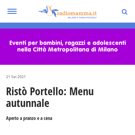
Toggle
navigation
Skip
to
main
Eventi per bambini, ragazzi e adolescenti
content
nella Città Metropolitana di Milano
21 Set 2021
Ristò Portello: Menu
autunnale
Aperto a pranzo e a cena