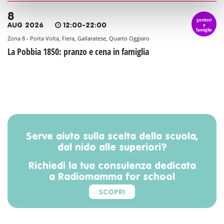
8
genitori
e
AUG 2026
12:00-22:00
famiglie
Zona 8 - Porta Volta, Fiera, Gallaratese, Quarto Oggiaro
La Pobbia 1850: pranzo e cena in famiglia
Serve aiuto sulla scelta della scuola,
dal nido alle superiori?
Richiedi la tua consulenza dedicata
a Radiomamma for school
SCOPRI