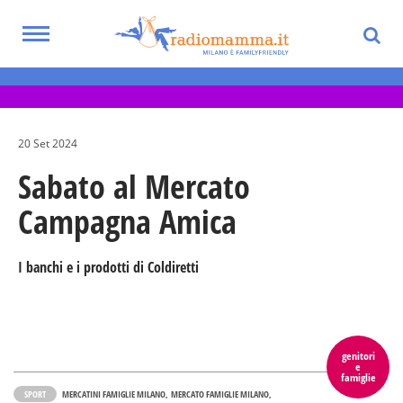
Skip
to
Toggle
main
Eventi per bambini, ragazzi e adolescenti
navigation
content
nella Città Metropolitana di Milano
20 Set 2024
Sabato al Mercato
Campagna Amica
I banchi e i prodotti di Coldiretti
genitori
e
famiglie
SPORT
MERCATINI FAMIGLIE MILANO
MERCATO FAMIGLIE MILANO