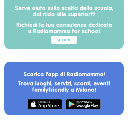
Serve aiuto sulla scelta della scuola,
dal nido alle superiori?
Richiedi la tua consulenza dedicata
a Radiomamma for school
SCOPRI
Scarica l'app di Radiomamma!
Trova luoghi, servizi, sconti, eventi
familyfriendly a Milano!