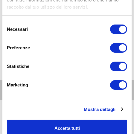
raccolto dal tuo utilizzo dei loro servizi.
Selezione
Necessari
del
consenso
Preferenze
Statistiche
Marketing
Altri eventi per questa età
Mostra dettagli
9
genitori
e
AUG 2026
10:00-23:45
famiglie
Accetta tutti
Zona 6 - Barona, Lorenteggio, Giambellino, Porta Genova