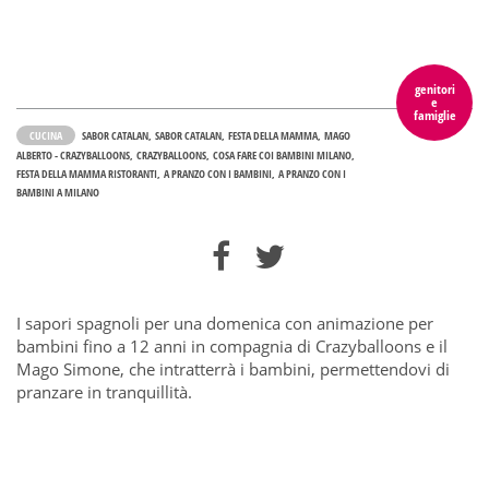
genitori
e
famiglie
CUCINA
SABOR CATALAN
SABOR CATALAN
FESTA DELLA MAMMA
MAGO
ALBERTO - CRAZYBALLOONS
CRAZYBALLOONS
COSA FARE COI BAMBINI MILANO
FESTA DELLA MAMMA RISTORANTI
A PRANZO CON I BAMBINI
A PRANZO CON I
BAMBINI A MILANO
I sapori spagnoli per una domenica con animazione per
bambini fino a 12 anni in compagnia di Crazyballoons e il
Mago Simone, che intratterrà i bambini, permettendovi di
pranzare in tranquillità.