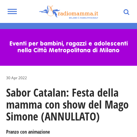
Toggle
navigation
Skip
to
main
Eventi per bambini, ragazzi e adolescenti
content
nella Città Metropolitana di Milano
30 Apr 2022
Sabor Catalan: Festa della
mamma con show del Mago
Simone (ANNULLATO)
Pranzo con animazione