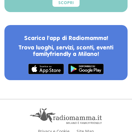
SCOPRI
Scarica l'app di Radiomamma!
Trova luoghi, servizi, sconti, eventi
familyfriendly a Milano!
Privacy e Cookie
Site Map