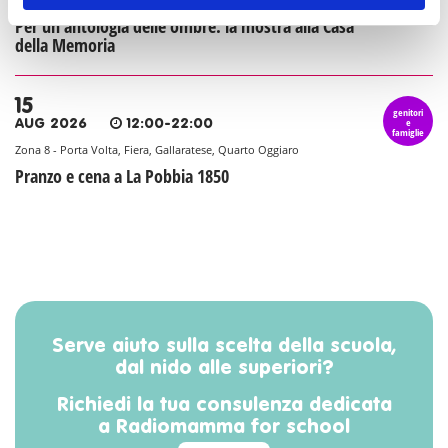
Per un'antologia delle ombre: la mostra alla Casa
della Memoria
15
genitori
e
AUG 2026
12:00-22:00
famiglie
Zona 8 - Porta Volta, Fiera, Gallaratese, Quarto Oggiaro
Pranzo e cena a La Pobbia 1850
Serve aiuto sulla scelta della scuola,
dal nido alle superiori?
Richiedi la tua consulenza dedicata
a Radiomamma for school