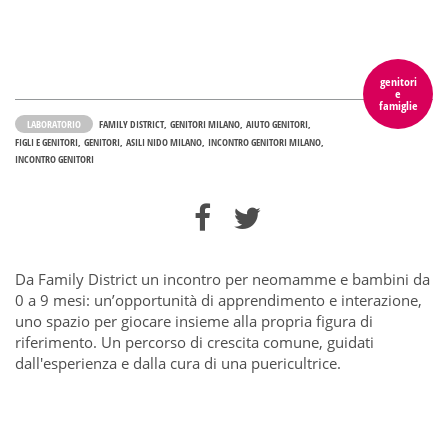
genitori
e
famiglie
LABORATORIO
FAMILY DISTRICT
GENITORI MILANO
AIUTO GENITORI
FIGLI E GENITORI
GENITORI
ASILI NIDO MILANO
INCONTRO GENITORI MILANO
INCONTRO GENITORI
Da Family District un incontro per neomamme e bambini da
0 a 9 mesi: un’opportunità di apprendimento e interazione,
uno spazio per giocare insieme alla propria figura di
riferimento. Un percorso di crescita comune, guidati
dall'esperienza e dalla cura di una puericultrice.