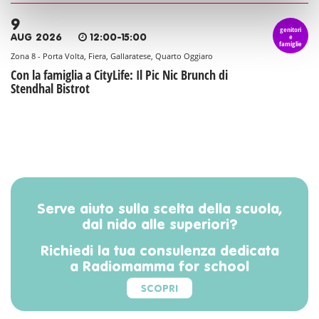
9
genitori
e
AUG 2026
12:00-15:00
famiglie
Zona 8 - Porta Volta, Fiera, Gallaratese, Quarto Oggiaro
Con la famiglia a CityLife: Il Pic Nic Brunch di
Stendhal Bistrot
Serve aiuto sulla scelta della scuola,
dal nido alle superiori?
Richiedi la tua consulenza dedicata
a Radiomamma for school
SCOPRI