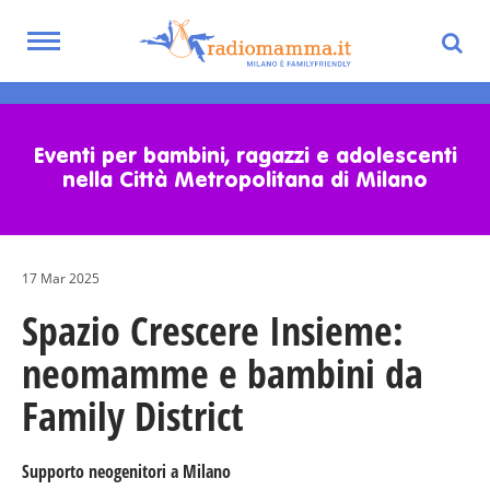
Toggle
navigation
Skip
to
main
Eventi per bambini, ragazzi e adolescenti
content
nella Città Metropolitana di Milano
17 Mar 2025
Spazio Crescere Insieme:
neomamme e bambini da
Family District
Supporto neogenitori a Milano