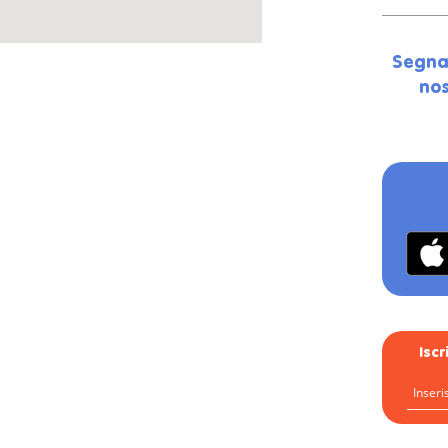
Segna
nos
Isc