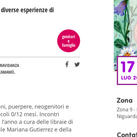
 diverse esperienze di
genitori
e
famiglie
17
GRAVIDANZA
CAMAMÙ
LUG 2
Zona
ni, puerpere, neogenitori e
Zona 9 -
coli 0/12 mesi. Incontri
Niguarda,
l’anno a cura delle libraie di
e Mariana Gutierrez e della
Contat