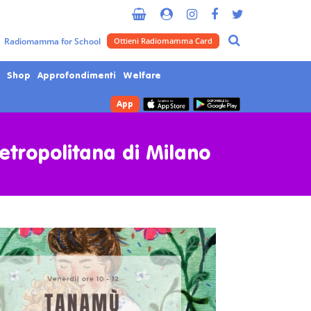
Radiomamma for School
Ottieni Radiomamma Card
Shop
Approfondimenti
Welfare
App
Metropolitana di Milano