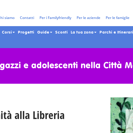
hi siamo
Contatti
Per i Familyfriendly
Per le aziende
Per le famiglie
Corsi
Progetti
Guide
Sconti
La tua zona
Parchi e Itinerari
gazzi e adolescenti nella Città 
tà alla Libreria