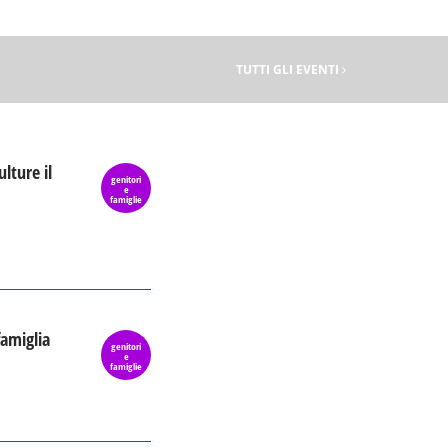
TUTTI GLI EVENTI
ulture il
genitori
e
famiglie
famiglia
genitori
e
famiglie