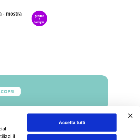
a - mostra
genitori
e
famiglie
SCOPRI
Accetta tutti
ial
lizzi il