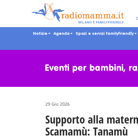
C
Notizie
Agenda
Spazi e servizi familyfriendly
Skip
to
main
Eventi per bambini, ra
content
29 Giu 2026
Supporto alla materni
Scamamù: Tanamù