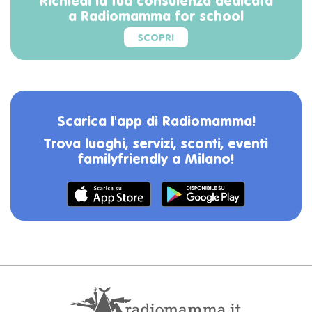
Richiedi la tua consulenza dedicata
a Radiomamma for school
SCOPRI
Scarica l'app di Radiomamma!
Trova luoghi, servizi, sconti, eventi
familyfriendly a Milano!