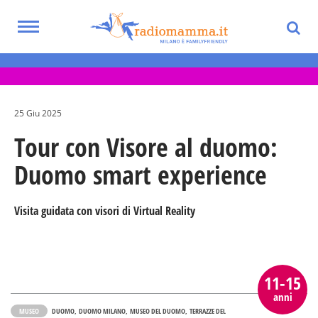
Skip
to
Toggle
main
Eventi per bambini, ragazzi e adolescenti
navigation
content
nella Città Metropolitana di Milano
25 Giu 2025
Tour con Visore al duomo:
Duomo smart experience
Visita guidata con visori di Virtual Reality
11-15
anni
MUSEO
DUOMO
DUOMO MILANO
MUSEO DEL DUOMO
TERRAZZE DEL