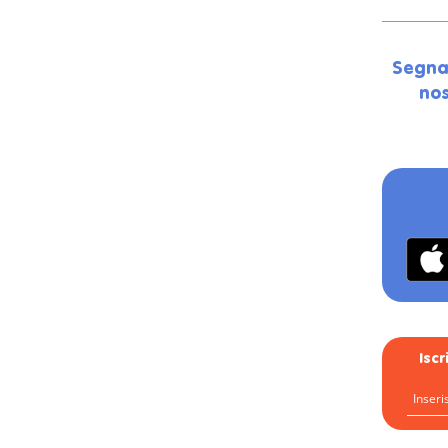
Segna
nos
Isc