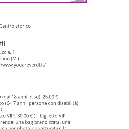
 Centro storico
ti
ccia, 1
lano (MI)
//www.youareverdi.it/
 (dai 18 anni in su): 25,00 €
to (6-17 anni; persone con disabilità):
 €
tto VIP: 30,00 € ( Il biglietto VIP
ende: una bag brandizzata, una
lina per photo-opportunity e la