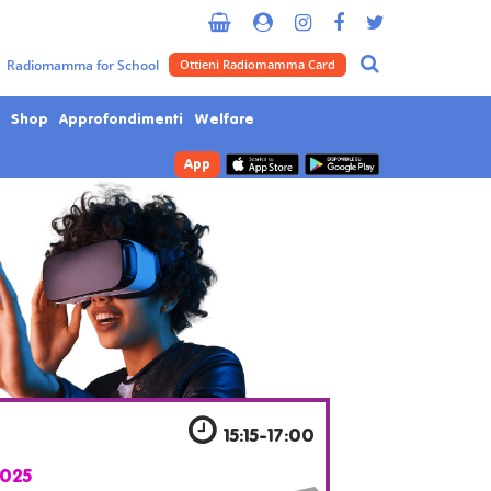
Metropolitana di Milano
Radiomamma for School
Ottieni Radiomamma Card
Shop
Approfondimenti
Welfare
App
8
15:15-17:00
025