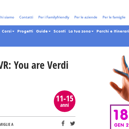
gazzi e adolescenti nella Città 
hi siamo
Contatti
Per i Familyfriendly
Per le aziende
Per le famiglie
Corsi
Progetti
Guide
Sconti
La tua zona
Parchi e Itinerari
VR: You are Verdi
11-15
anni
1
MIGLIE A
GEN 2