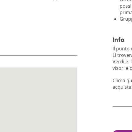
possib
prima
Grupp
Info
Il punto 
Lì trove
Verdi e 
visori e 
Clicca
qu
acquistar