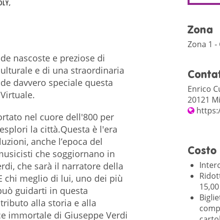
DLY
Zona
Zona 1 -
de nascoste e preziose di
lturale e di una straordinaria
Contat
nde davvero speciale questa
Enrico Cu
Virtuale.
20121 Mi
https:
ortato nel cuore dell'800 per
splori la città.Questa è l'era
uzioni, anche l’epoca del
Costo
musicisti che soggiornano in
Intero
di, che sarà il narratore della
Ridot
E chi meglio di lui, uno dei più
15,00
 può guidarti in questa
Biglie
ributo alla storia e alla
compr
oce immortale di Giuseppe Verdi
carto