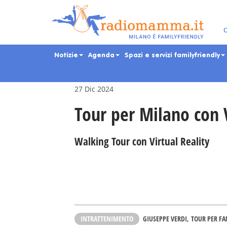
Skip
to
main
Eventi per bambini, ra
C
content
Notizie
Agenda
Spazi e servizi familyfriendly
27 Dic 2024
Tour per Milano con 
Walking Tour con Virtual Reality
INTRATTENIMENTO
GIUSEPPE VERDI
TOUR PER FA