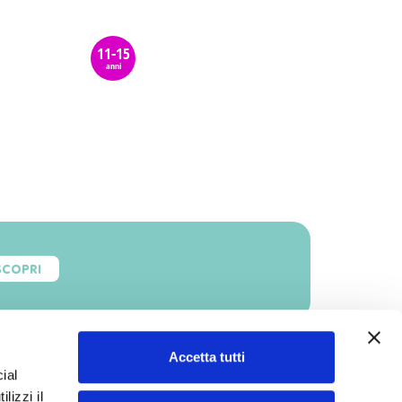
11-15
anni
SCOPRI
Accetta tutti
ial
lizzi il