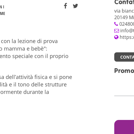
Contat
N I
via bianc
MME
20149 Mi
02480
info@
https:
on la lezione di prova
arto mamma e bebè":
nto speciale con il proprio
CONTA
.
Promo
 dell’attività fisica e si pone
lità e il tono delle strutture
iormente durante la