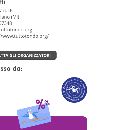
ti
ardi 6
lano (MI)
07348
tuttotondo.org
//www.tuttotondo.org/
TTA GLI ORGANIZZATORI
sso da: