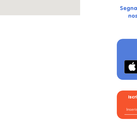
Segna
nos
Isc