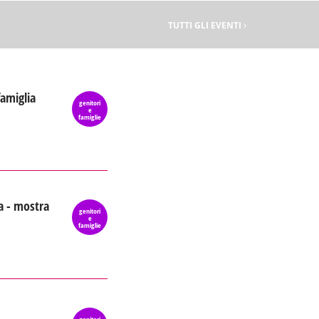
TUTTI GLI EVENTI
famiglia
genitori
e
famiglie
a - mostra
genitori
e
famiglie