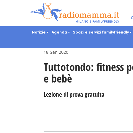
Skip
to
main
Eventi per bambini, ra
C
content
Notizie
Agenda
Spazi e servizi familyfriendly
18 Gen 2020
Tuttotondo: fitness
e bebè
Lezione di prova gratuita