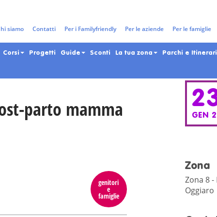
gazzi e adolescenti nella Città 
hi siamo
Contatti
Per i Familyfriendly
Per le aziende
Per le famiglie
Corsi
Progetti
Guide
Sconti
La tua zona
Parchi e Itinerari
2
 post-parto mamma
GEN 
Zona
Zona 8 - 
genitori
e
Oggiaro
famiglie