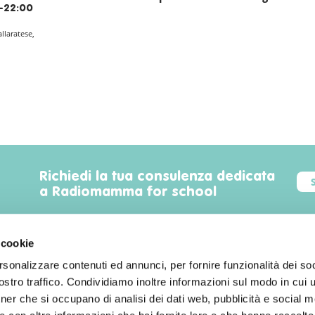
-22:00
allaratese,
Richiedi la tua consulenza dedicata
a Radiomamma for school
 cookie
rsonalizzare contenuti ed annunci, per fornire funzionalità dei soc
Trova luoghi, servizi, sconti, eventi
stro traffico. Condividiamo inoltre informazioni sul modo in cui uti
familyfriendly a Milano!
tner che si occupano di analisi dei dati web, pubblicità e social m