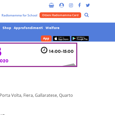
Metropolitana di Milano
Radiomamma for School
Ottieni Radiomamma Card
Shop
Approfondimenti
Welfare
App
3
14:00-15:00
2020
Porta Volta, Fiera, Gallaratese, Quarto