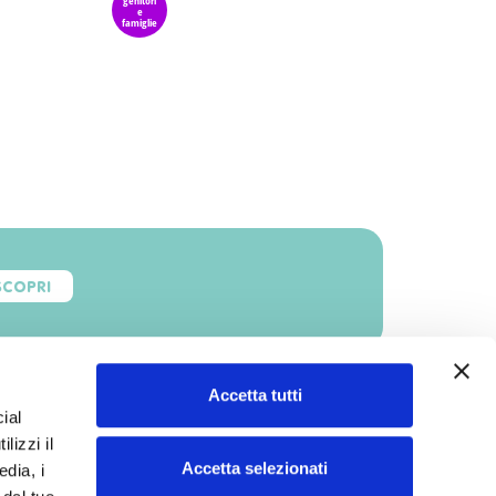
genitori
e
famiglie
SCOPRI
Accetta tutti
ial
lizzi il
Accetta selezionati
edia, i