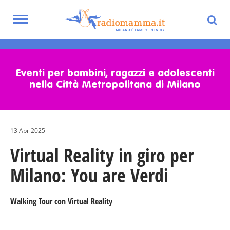
Toggle
navigation
Skip
to
main
Eventi per bambini, ragazzi e adolescenti
content
nella Città Metropolitana di Milano
13 Apr 2025
Virtual Reality in giro per
Milano: You are Verdi
Walking Tour con Virtual Reality