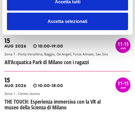
AUG 2026
10:00-20:00
Accetta tutti
anni
Zona 6 - Barona, Lorenteggio, Giambellino, Porta Genova
Al Beach Forum di Assago: la piscina olimpionica
Accetta selezionati
all'aperto
15
11-15
AUG 2026
10:00-19:00
anni
Zona 7 - Porta Vercellina, Baggio, De Angeli, Forze Armate, San Siro
All'Acquatica Park di Milano con i ragazzi
15
11-15
AUG 2026
10:00-18:00
anni
Zona 1 - Centro storico
THE TOUCH: Esperienza immersiva con la VR al
museo della Scienza di Milano