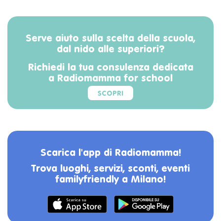
Serve aiuto sulla scelta della scuola,
dal nido alle superiori?
Richiedi la tua consulenza dedicata
a Radiomamma for school
SCOPRI
Scarica l'app di Radiomamma!
Trova luoghi, servizi, sconti, eventi
familyfriendly a Milano!