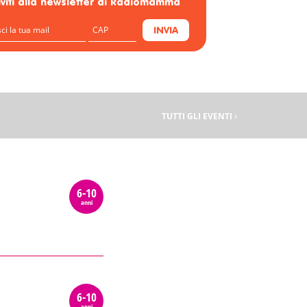
riviti alla newsletter di Radiomamma
INVIA
TUTTI GLI EVENTI
6-10
anni
6-10
anni