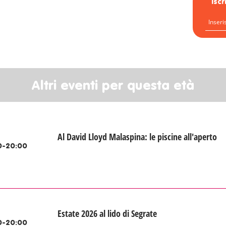
Isc
Altri eventi per questa età
Al David Lloyd Malaspina: le piscine all'aperto
0-20:00
Estate 2026 al lido di Segrate
0-20:00