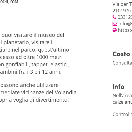
IOCHI
COSA
Via per 
21019 S
03312
info@v
https:
puoi visitare il museo del
 planetario, visitare i
iare nel parco: quest'ultimo
Costo
 accesso ad oltre 1000 metri
Consulta 
 gonfiabili, tappeti elastici,
ambini fra i 3 e i 12 anni.
possono anche utilizzare
Info
mmediate vicinanze del Volandia
Nell’area
ropria voglia di divertimento!
calze ant
Controlla