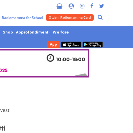
Metropolitana di Milano
Radiomamma for School
Ottieni Radiomamma Card
Shop
Approfondimenti
Welfare
App
10:00-18:00
025
vest
ti