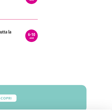
utta la
6-10
anni
SCOPRI