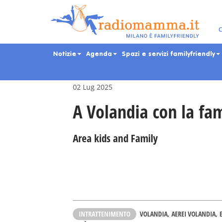
Skip
to
main
Eventi per bambini, ra
C
content
Notizie
Agenda
Spazi e servizi familyfriendly
02 Lug 2025
A Volandia con la fam
Area kids and Family
INTRATTENIMENTO
VOLANDIA
AEREI VOLANDIA