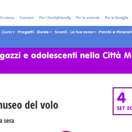
hi siamo
Contatti
Per i Familyfriendly
Per le aziende
Per le famiglie
Corsi
Progetti
Guide
Sconti
La tua zona
Parchi e Itinerari
gazzi e adolescenti nella Città 
4
museo del volo
SET 2
la sera