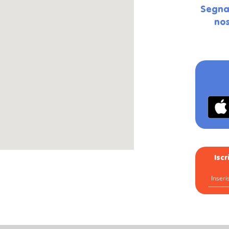
Segna
nos
Isc