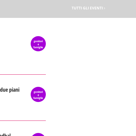
TUTTI GLI EVENTI
genitori
e
famiglie
 due piani
genitori
e
famiglie
endhal