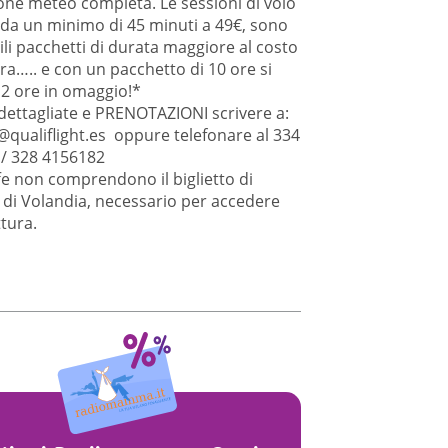
one meteo completa. Le sessioni di volo
da un minimo di 45 minuti a 49€, sono
ili pacchetti di durata maggiore al costo
ora….. e con un pacchetto di 10 ore si
2 ore in omaggio!*
 dettagliate e PRENOTAZIONI scrivere a:
qualiflight.es oppure telefonare al 334
/ 328 4156182
ffe non comprendono il biglietto di
 di Volandia, necessario per accedere
ttura.