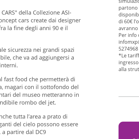
simulazi
partono 
CARS" della Collezione ASI-
disponib
oncept cars create dai designer
di 60€ l’
a la fine degli anni 90 e il
avranno 
Per info
infomxp@
5274968 
ale sicurezza nei grandi spazi
*Le tari
bile, che va ad aggiungersi a
ingresso
interni.
alla stru
l fast food che permetterà di
 magari con il sottofondo del
ontari del museo metteranno in
ondibile rombo del jet.
nche tutta l’area a prato di
iganti del cielo possono essere
, a partire dal DC9