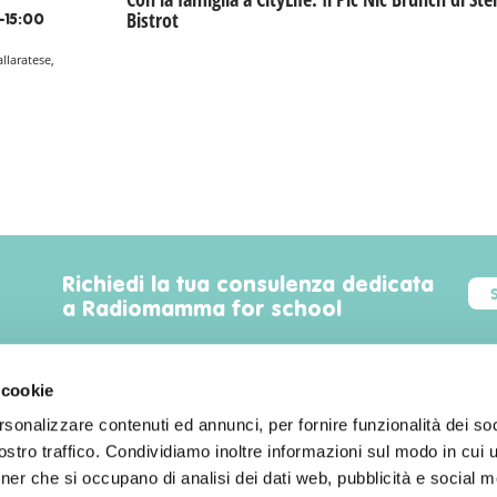
Bistrot
-15:00
allaratese,
Richiedi la tua consulenza dedicata
a Radiomamma for school
 cookie
rsonalizzare contenuti ed annunci, per fornire funzionalità dei soc
Trova luoghi, servizi, sconti, eventi
stro traffico. Condividiamo inoltre informazioni sul modo in cui uti
familyfriendly a Milano!
tner che si occupano di analisi dei dati web, pubblicità e social m