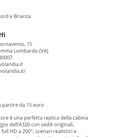
ord e Brianza
ti
Tornavento, 15
omma Lombardo (VA)
30007
olandia.it
/volandia.it/
 a partire da 15 euro
tore è una perfetta replica della cabina
ggio dell’A320 con sedili originali,
ull HD a 200°, scenari realistici e