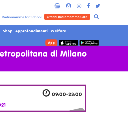
Radiomamma for School
Ottieni Radiomamma Card
Shop
Approfondimenti
Welfare
App
Metropolitana di Milano
09:00-23:00
021