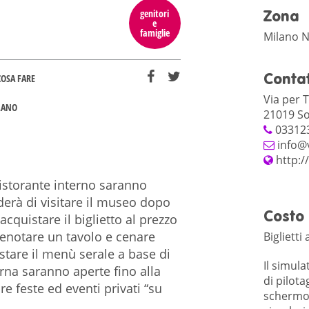
genitori
Zona
e
famiglie
Milano N
Contat
COSA FARE
Via per 
LANO
21019 S
03312
info@v
http:/
ristorante interno saranno
iderà di visitare il museo dopo
Costo
acquistare il biglietto al prezzo
renotare un tavolo e cenare
Biglietti
stare il menù serale a base di
Il simula
rna saranno aperte fino alla
di pilota
e feste ed eventi privati “su
schermo f