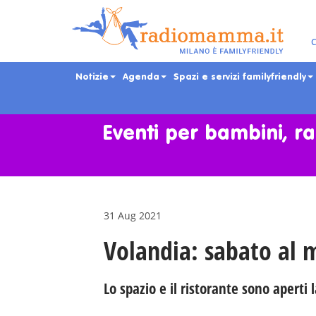
C
Notizie
Agenda
Spazi e servizi familyfriendly
Skip
to
main
Eventi per bambini, ra
content
31 Aug 2021
Volandia: sabato al 
Lo spazio e il ristorante sono aperti 