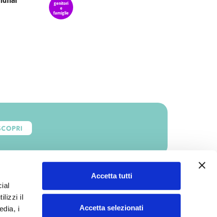
genitori
e
famiglie
SCOPRI
Accetta tutti
ial
lizzi il
Accetta selezionati
edia, i