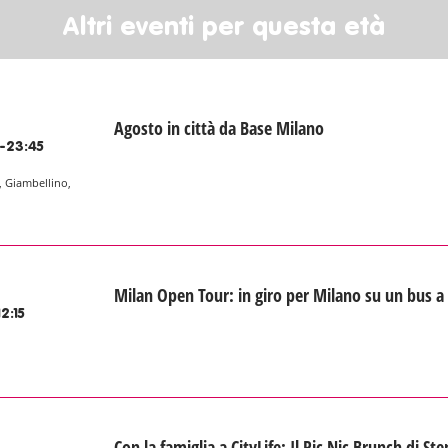
Altri eventi per questa età
Agosto in città da Base Milano
-23:45
, Giambellino,
Milan Open Tour: in giro per Milano su un bus a
2:15
Con la famiglia a CityLife: Il Pic Nic Brunch di St