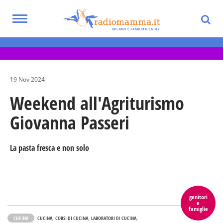
Skip
to
Toggle
main
Eventi per bambini, ragazzi e adolescenti
navigation
content
nella Città Metropolitana di Milano
19 Nov 2024
Weekend all'Agriturismo
Giovanna Passeri
La pasta fresca e non solo
genitori
e
famiglie
CUCINA
CUCINA
CORSI DI CUCINA
LABORATORI DI CUCINA