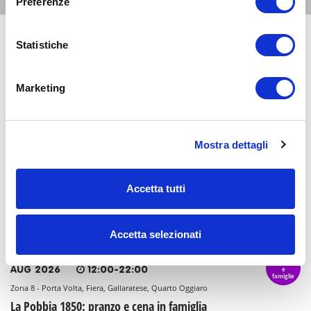
Preferenze
Statistiche
8
genitori
e
AUG 2026
07:30-23:30
famiglie
Zona 1 - Centro storico
Marketing
La Conca social bar: aperitivi e cene a misura di
famiglia
Mostra dettagli
8
genitori
e
AUG 2026
10:00-17:30
famiglie
Zona 1 - Centro storico
Accetta tutti
Chernobyl 1986 - disastro, abbandono e rinascita -
mostra al Museo di Storia Naturale
Accetta selezionati
8
genitori
e
AUG 2026
12:00-22:00
famiglie
Zona 8 - Porta Volta, Fiera, Gallaratese, Quarto Oggiaro
La Pobbia 1850: pranzo e cena in famiglia