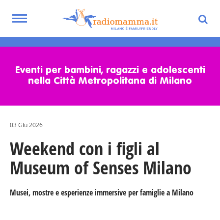
Toggle
navigation
Skip
to
main
Eventi per bambini, ragazzi e adolescenti
content
nella Città Metropolitana di Milano
03 Giu 2026
Weekend con i figli al
Museum of Senses Milano
Musei, mostre e esperienze immersive per famiglie a Milano