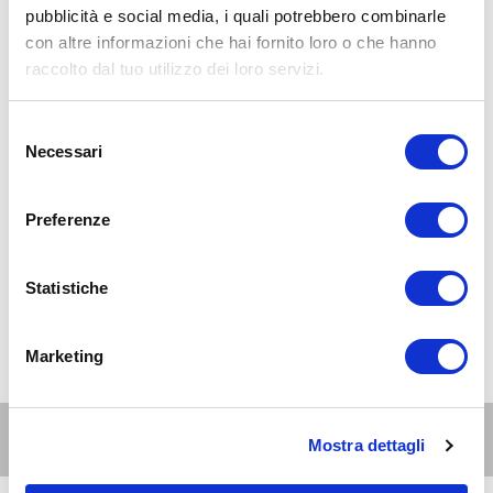
pubblicità e social media, i quali potrebbero combinarle
con altre informazioni che hai fornito loro o che hanno
raccolto dal tuo utilizzo dei loro servizi.
Selezione
Necessari
del
consenso
Preferenze
Statistiche
Marketing
Altri eventi per questa età
Mostra dettagli