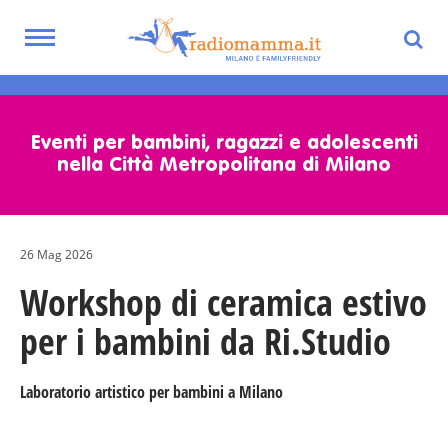
Toggle
navigation
Skip
to
main
Eventi per bambini, ragazzi e adolescenti
content
nella Città Metropolitana di Milano
26 Mag 2026
Workshop di ceramica estivo
per i bambini da Ri.Studio
Laboratorio artistico per bambini a Milano