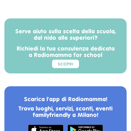
Serve aiuto sulla scelta della scuola,
dal nido alle superiori?
Richiedi la tua consulenza dedicata
a Radiomamma for school
SCOPRI
Scarica l'app di Radiomamma!
Trova luoghi, servizi, sconti, eventi
familyfriendly a Milano!