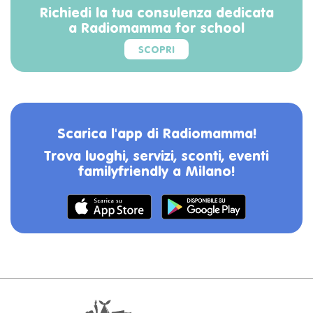
Richiedi la tua consulenza dedicata
a Radiomamma for school
SCOPRI
Scarica l'app di Radiomamma!
Trova luoghi, servizi, sconti, eventi
familyfriendly a Milano!