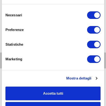
Selezione
Necessari
del
consenso
Preferenze
Statistiche
Marketing
Altri eventi per questa età
Mostra dettagli
9
11-15
AUG 2026
09:50-18:00
anni
Zona 5 - Porta Ticinese, Lodovica, Vigentino, Chiaravalle, Gratosoglio
Accetta tutti
Da STEP FUTURABILITY DISTRICT con i figli