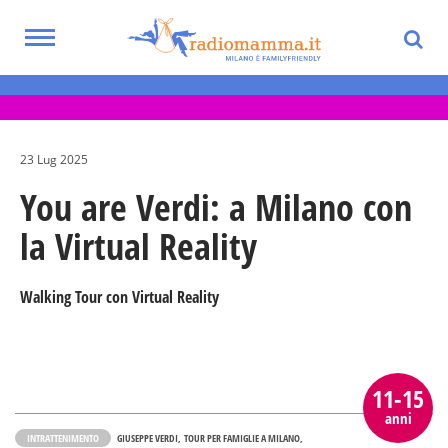
Skip
to
Toggle
main
Eventi per bambini, ragazzi e adolescenti
navigation
content
nella Città Metropolitana di Milano
23 Lug 2025
You are Verdi: a Milano con
la Virtual Reality
Walking Tour con Virtual Reality
11-15
anni
INTRATTENIMENTO
GIUSEPPE VERDI
TOUR PER FAMIGLIE A MILANO