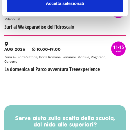
Accetta selezionati
9
11-15
AUG 2026
10:00-20:30
anni
Milano Est
Surf al Wakeparadise dell'Idroscalo
9
11-15
AUG 2026
10:00-19:00
anni
Zona 4 - Porta Vittoria, Porta Romana, Forlanini, Monlué, Rogoredo,
Corvetto
La domenica al Parco avventura Treeexperience
Serve aiuto sulla scelta della scuola,
dal nido alle superiori?