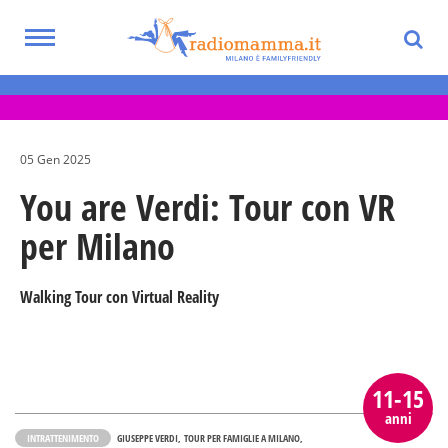
Skip
to
Toggle
main
Eventi per bambini, ragazzi e adolescenti
navigation
content
nella Città Metropolitana di Milano
05 Gen 2025
You are Verdi: Tour con VR
per Milano
Walking Tour con Virtual Reality
11-15
anni
INTRATTENIMENTO
GIUSEPPE VERDI
TOUR PER FAMIGLIE A MILANO