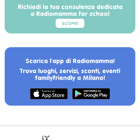
Richiedi la tua consulenza dedicata
a Radiomamma for school
SCOPRI
Scarica l'app di Radiomamma!
Trova luoghi, servizi, sconti, eventi
familyfriendly a Milano!