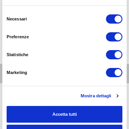
Selezione
Necessari
del
consenso
Preferenze
Statistiche
Altri eventi per questa età
Marketing
Mostra dettagli
8
11-15
AUG 2026
10:00-20:00
anni
Milano Nord e Brianza
Accetta tutti
Jurassic World the experience a MilanoSesto