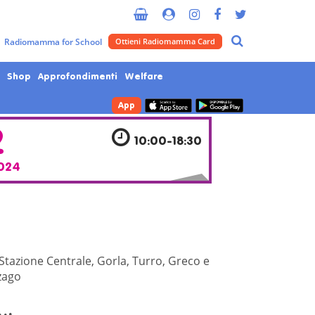
Metropolitana di Milano
Radiomamma for School
Ottieni Radiomamma Card
Shop
Approfondimenti
Welfare
App
2
10:00-18:30
024
 Stazione Centrale, Gorla, Turro, Greco e
zago