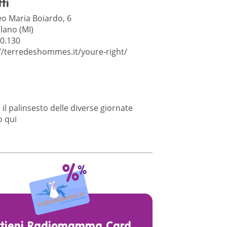
ti
eo Maria Boiardo, 6
lano (MI)
0.130
//terredeshommes.it/youre-right/
il palinsesto delle diverse giornate
do
qui
ttieni Radiomamma Card