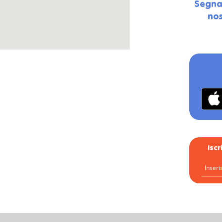
Segna
nos
Isc