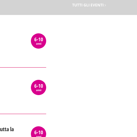
TUTTI GLI EVENTI
6-10
anni
6-10
anni
utta la
6-10
anni