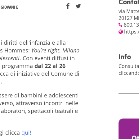
Contat
GIOVANI E
via Matt
20127 Mi
800.13
https:
diritti dell’infanzia e alla
 des Hommes:
You’re right. Milano
Info
olescenti
. Con eventi diffusi in
è in programma
dal 22 al 26
Consulta 
cliccan
cca di iniziative del Comune di
.
essere di bambini e adolescenti
erso, attraverso incontri nelle
aboratori, spettacoli teatrali e
gi clicca
qui!
O