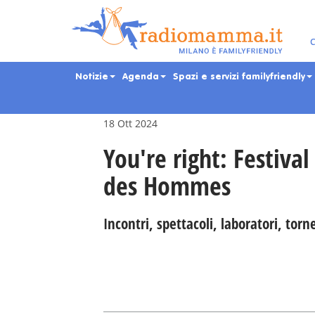
Skip
to
main
Eventi per bambini, ra
C
content
Notizie
Agenda
Spazi e servizi familyfriendly
18 Ott 2024
You're right: Festival
des Hommes
Incontri, spettacoli, laboratori, torne