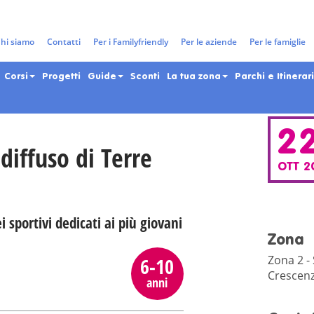
gazzi e adolescenti nella Città 
hi siamo
Contatti
Per i Familyfriendly
Per le aziende
Per le famiglie
Corsi
Progetti
Guide
Sconti
La tua zona
Parchi e Itinerari
2
 diffuso di Terre
OTT 2
i sportivi dedicati ai più giovani
Zona
Zona 2 -
6-10
Crescen
anni