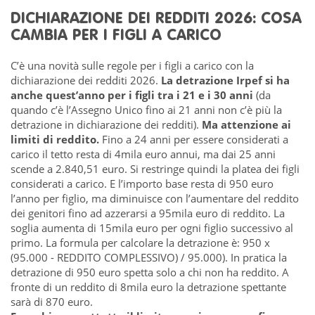
DICHIARAZIONE DEI REDDITI 2026: COSA
CAMBIA PER I FIGLI A CARICO
C’è una novità sulle regole per i figli a carico con la
dichiarazione dei redditi 2026.
La detrazione Irpef si ha
anche quest’anno per i figli tra i 21 e i 30 anni
(da
quando c’è l’Assegno Unico fino ai 21 anni non c’è più la
detrazione in dichiarazione dei redditi).
Ma attenzione ai
limiti di
reddito.
Fino a 24 anni per essere considerati a
carico il tetto resta di 4mila euro annui, ma dai 25 anni
scende a 2.840,51 euro. Si restringe quindi la platea dei figli
considerati a carico. E l’importo base resta di 950 euro
l’anno per figlio, ma diminuisce con l’aumentare del reddito
dei genitori fino ad azzerarsi a 95mila euro di reddito. La
soglia aumenta di 15mila euro per ogni figlio successivo al
primo. La formula per calcolare la detrazione è: 950 x
(95.000 - REDDITO COMPLESSIVO) / 95.000). In pratica la
detrazione di 950 euro spetta solo a chi non ha reddito. A
fronte di un reddito di 8mila euro la detrazione spettante
sarà di 870 euro.