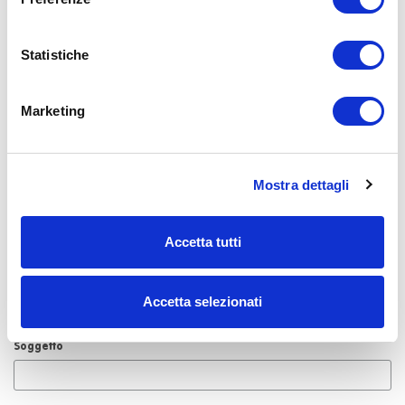
Image pic by
Statistiche
Mikhail Nilov
on Pexels
Marketing
Aggiungi un commento
Mostra dettagli
Il tuo nome
Accetta tutti
Email
Accetta selezionati
Soggetto