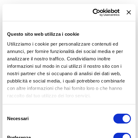
L’assegno periodico al coniuge
. È interamente
deducibile e serve copia della sentenza di separazione.
Attenzione: invece non è deducibile l’assegno per il
mantenimento dei figli.
Colf, badanti e babysitter.
Sono deducibili i contributi
Questo sito web utilizza i cookie
versati per i lavoratori domestici, per la parte a carico del
Utilizziamo i cookie per personalizzare contenuti ed
datore di lavoro e fino ad un
importo massimo di
annunci, per fornire funzionalità dei social media e per
1.549,37 euro.
Previdenza complementare.
Se si sta pagando un
analizzare il nostro traffico. Condividiamo inoltre
fondo pensione per i figli a carico la spesa può essere
informazioni sul modo in cui utilizzi il nostro sito con i
dedotta. Il massimo è di 5164, 57 euro annui, quindi se
nostri partner che si occupano di analisi dei dati web,
un genitore sta pagando il proprio fondo pensione e
pubblicità e social media, i quali potrebbero combinarle
quello del figlio l’importo massimo resta quello, anche se
con altre informazioni che hai fornito loro o che hanno
sono due i fondi pensione.
raccolto dal tuo utilizzo dei loro servizi.
Selezione
Necessari
del
Per contattare Laura Lanzoni, commercialista Studio Elle
consenso
Milano:
laura@seielle.it
Preferenze