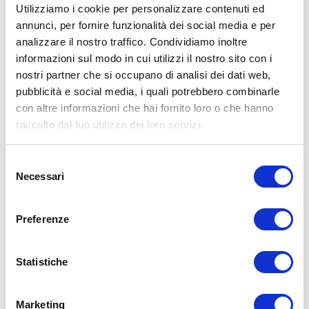
Utilizziamo i cookie per personalizzare contenuti ed
Soggetto
annunci, per fornire funzionalità dei social media e per
analizzare il nostro traffico. Condividiamo inoltre
informazioni sul modo in cui utilizzi il nostro sito con i
Commento
nostri partner che si occupano di analisi dei dati web,
pubblicità e social media, i quali potrebbero combinarle
con altre informazioni che hai fornito loro o che hanno
raccolto dal tuo utilizzo dei loro servizi.
Selezione
Necessari
del
consenso
Qual'è il codice riportato nell'immagine?
Preferenze
Statistiche
INSERISCI COMMENTO
Marketing