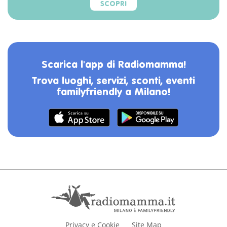
SCOPRI
Scarica l'app di Radiomamma!
Trova luoghi, servizi, sconti, eventi
familyfriendly a Milano!
Privacy e Cookie
Site Map