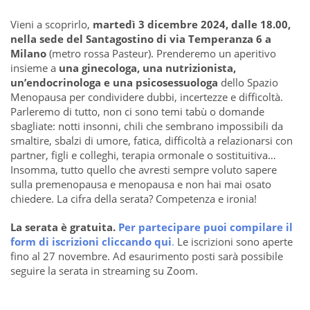
Vieni a scoprirlo,
martedì 3 dicembre 2024, dalle 18.00,
nella sede del Santagostino di via Temperanza 6 a
Milano
(metro rossa Pasteur). Prenderemo un aperitivo
insieme a
una ginecologa, una nutrizionista,
un’endocrinologa e una psicosessuologa
dello Spazio
Menopausa per condividere dubbi, incertezze e difficoltà.
Parleremo di tutto, non ci sono temi tabù o domande
sbagliate: notti insonni, chili che sembrano impossibili da
smaltire, sbalzi di umore, fatica, difficoltà a relazionarsi con
partner, figli e colleghi, terapia ormonale o sostituitiva…
Insomma, tutto quello che avresti sempre voluto sapere
sulla premenopausa e menopausa e non hai mai osato
chiedere. La cifra della serata? Competenza e ironia!
La serata è gratuita.
Per partecipare puoi compilare il
form di iscrizioni cliccando qui
.
Le iscrizioni sono aperte
fino al 27 novembre. Ad esaurimento posti sarà possibile
seguire la serata in streaming su Zoom.