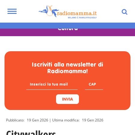
Skip
familyfriendly:
to
Toggle
main
navigation
content
Cultura
Iscriviti alla newsletter di
Radiomamma!
INVIA
Pubblicato:
19 Gen 2026
| Ultima modifica:
19 Gen 2026
Citywalkers