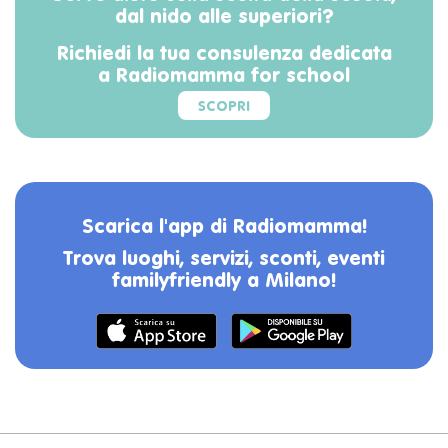
dal nido alle superiori?
Richiedi la tua consulenza dedicata
a Radiomamma for school
SCOPRI
Scarica l'app di Radiomamma!
Trova luoghi, servizi, sconti, eventi
familyfriendly a Milano!