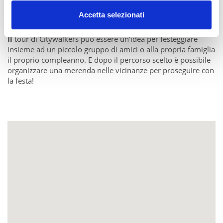
CITYWALKERS TOUR GUIDATO PER IL
Accetta selezionati
COMPLEANNO DEI BAMBINI
Il
tour di Citywalkers può essere un’idea per festeggiare
insieme ad un piccolo gruppo di amici o alla propria famiglia
il proprio compleanno. E dopo il percorso scelto è possibile
organizzare una merenda nelle vicinanze per proseguire con
la festa!