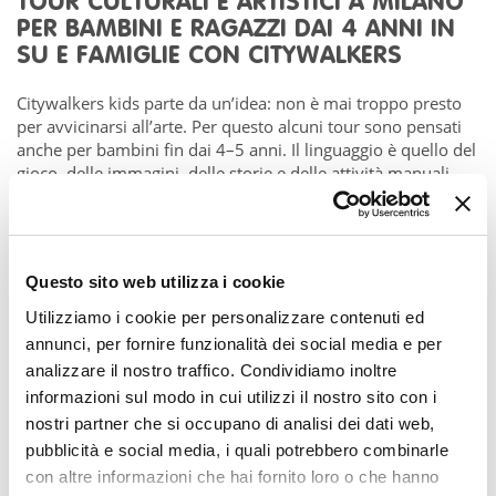
TOUR CULTURALI E ARTISTICI A MILANO
PER BAMBINI E RAGAZZI DAI 4 ANNI IN
SU E FAMIGLIE CON CITYWALKERS
Citywalkers kids parte da un’idea: non è mai troppo presto
per avvicinarsi all’arte. Per questo alcuni tour sono pensati
anche per bambini fin dai 4–5 anni. Il linguaggio è quello del
gioco, delle immagini, delle storie e delle attività manuali.
“L’obiettivo non è insegnare nozioni, ma creare familiarità e
curiosità, facendo sentire i bambini a proprio agio anche in
luoghi che spesso vengono percepiti come difficili”, continua
Diana. I bambini esplorano i luoghi storici attraverso storie,
Questo sito web utilizza i cookie
indizi, piccoli enigmi. Osservano, disegnano, immaginano e
costruiscono. I genitori partecipano attivamente, senza
Utilizziamo i cookie per personalizzare contenuti ed
dover semplificare le informazioni della guida. L’esperienza
annunci, per fornire funzionalità dei social media e per
è pensata su due livelli, per permettere a tutta la famiglia di
analizzare il nostro traffico. Condividiamo inoltre
vivere la cultura insieme, senza separazioni con un ritmo
informazioni sul modo in cui utilizzi il nostro sito con i
adatto a tutti i presenti.
nostri partner che si occupano di analisi dei dati web,
CITYWALKERS: I TOUR PER FAMIGLIE A
pubblicità e social media, i quali potrebbero combinarle
MILANO
con altre informazioni che hai fornito loro o che hanno