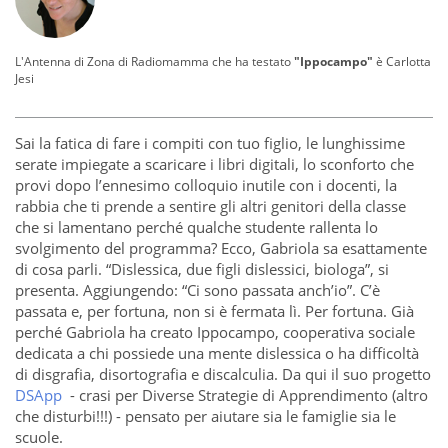
L'Antenna di Zona di Radiomamma che ha testato
"Ippocampo"
è
Carlotta
Jesi
Sai la fatica di fare i compiti con tuo figlio, le lunghissime
serate impiegate a scaricare i libri digitali, lo sconforto che
provi dopo l’ennesimo colloquio inutile con i docenti, la
rabbia che ti prende a sentire gli altri genitori della classe
che si lamentano perché qualche studente rallenta lo
svolgimento del programma? Ecco, Gabriola sa esattamente
di cosa parli. “Dislessica, due figli dislessici, biologa”, si
presenta. Aggiungendo: “Ci sono passata anch’io”. C’è
passata e, per fortuna, non si è fermata lì. Per fortuna. Già
perché Gabriola ha creato Ippocampo, cooperativa sociale
dedicata a chi possiede una mente dislessica o ha difficoltà
di disgrafia, disortografia e discalculia. Da qui il suo progetto
DSApp
- crasi per Diverse Strategie di Apprendimento (altro
che disturbi!!!) - pensato per aiutare sia le famiglie sia le
scuole.