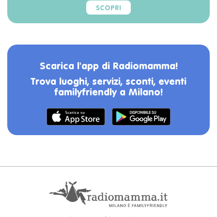
SCOPRI
Scarica l'app di Radiomamma!
Trova luoghi, servizi, sconti, eventi
familyfriendly a Milano!