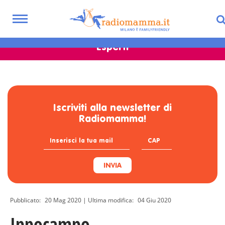
Skip
familyfriendly:
to
Toggle
main
navigation
content
Esperti
Iscriviti alla newsletter di
Radiomamma!
INVIA
Pubblicato:
20 Mag 2020
| Ultima modifica:
04 Giu 2020
Ippocampo