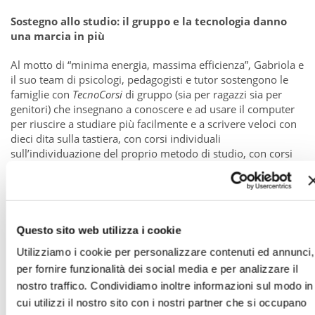
Sostegno allo studio: il gruppo e la tecnologia danno
una marcia in più
Al motto di “minima energia, massima efficienza”, Gabriola e
il suo team di psicologi, pedagogisti e tutor sostengono le
famiglie con
TecnoCorsi
di gruppo (sia per ragazzi sia per
genitori) che insegnano a conoscere e ad usare il computer
per riuscire a studiare più facilmente e a scrivere veloci con
dieci dita sulla tastiera, con corsi individuali
sull’individuazione del proprio metodo di studio, con corsi
pratici sull’utilizzo dei libri digitali. Il tutto, con quel taglio
operativo, che ti “insegna a fare”, di cui le famiglie hanno
bisogno. Obiettivo: capire quanto possono essere utili, e
imparare ad usare, libri interattivi, audio libri, video, app, file
audio su cui registrare e riascoltare le tabelline…
Questo sito web utilizza i cookie
Fondamentale, per quelli di Ippocampo, è il lavoro di team.
Utilizziamo i cookie per personalizzare contenuti ed annunci,
Tra bambini e ragazzi con DSA, tra adulti con DSA, tra
per fornire funzionalità dei social media e per analizzare il
genitori di ragazzi con DSA. Un lavoro che si svolga nella
sede della cooperativa a Vimercate oppure online, a
nostro traffico. Condividiamo inoltre informazioni sul modo in
distanza. Provare, per credere, i tanti webcorsi lanciati da
cui utilizzi il nostro sito con i nostri partner che si occupano