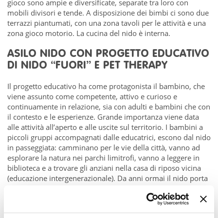
gioco sono ampie e diversificate, separate tra loro con
mobili divisori e tende. A disposizione dei bimbi ci sono due
terrazzi piantumati, con una zona tavoli per le attività e una
zona gioco motorio. La cucina del nido è interna.
ASILO NIDO CON PROGETTO EDUCATIVO
DI NIDO “FUORI” E PET THERAPY
Il progetto educativo ha come protagonista il bambino, che
viene assunto come competente, attivo e curioso e
continuamente in relazione, sia con adulti e bambini che con
il contesto e le esperienze. Grande importanza viene data
alle attività all’aperto e alle uscite sul territorio. I bambini a
piccoli gruppi accompagnati dalle educatrici, escono dal nido
in passeggiata: camminano per le vie della città, vanno ad
esplorare la natura nei parchi limitrofi, vanno a leggere in
biblioteca e a trovare gli anziani nella casa di riposo vicina
(educazione intergenerazionale). Da anni ormai il nido porta
vanti il progetto della pet therapy (facoltativo per le famiglie)
con gli animali che arrivano al nido e i bambini pian piano
imparano a prendersene cura e a proteggere l’altro.