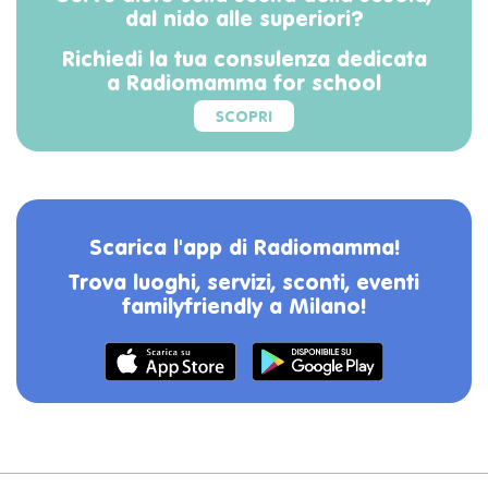
dal nido alle superiori?
Richiedi la tua consulenza dedicata
a Radiomamma for school
SCOPRI
Scarica l'app di Radiomamma!
Trova luoghi, servizi, sconti, eventi
familyfriendly a Milano!