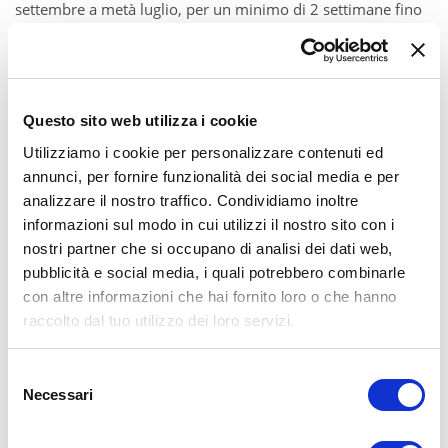
settembre a metà luglio, per un minimo di 2 settimane fino
a un term (circa 10–12 settimane)
CON STUDY ADVICE DAI 16 ANNI IN
SU IB SCHOOL PLACEMENT e l’ANNO
Questo sito web utilizza i cookie
Utilizziamo i cookie per personalizzare contenuti ed
ALL’STERO
annunci, per fornire funzionalità dei social media e per
Per i ragazzi più grandi, dai 16 ai 19 anni, è previsto
l’IB
analizzare il nostro traffico. Condividiamo inoltre
SCHOOL PLACEMENT
, un programma che si svolge per 2
informazioni sul modo in cui utilizzi il nostro sito con i
anni, gli ultimi 2 anni della scuola superiore. Il Diploma IB è
nostri partner che si occupano di analisi dei dati web,
riconosciuto a livello internazionale da università e
pubblicità e social media, i quali potrebbero combinarle
istituzioni accademiche di prestigio in oltre 160 Paesi con
con altre informazioni che hai fornito loro o che hanno
più di 8.000 programmi attivi in circa 5.900 scuole in tutto il
raccolto dal tuo utilizzo dei loro servizi.
mondo. Con
Study Advice
, ogni studente viene
accompagnato nella scelta della scuola più adatta, tenendo
conto di obiettivi formativi e linguistici; interessi accademici;
Selezione
livello linguistico e preparazione; preferenze geografiche e
Necessari
del
logistiche della famiglia. Inoltre, Study Advice accompagna
consenso
studenti e genitori nel processo di candidatura e