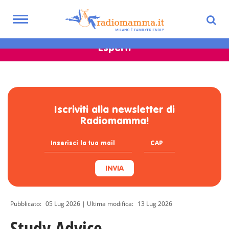
Skip
familyfriendly:
to
Toggle
main
navigation
content
Esperti
Iscriviti alla newsletter di
Radiomamma!
INVIA
Pubblicato:
05 Lug 2026
| Ultima modifica:
13 Lug 2026
Study Advice