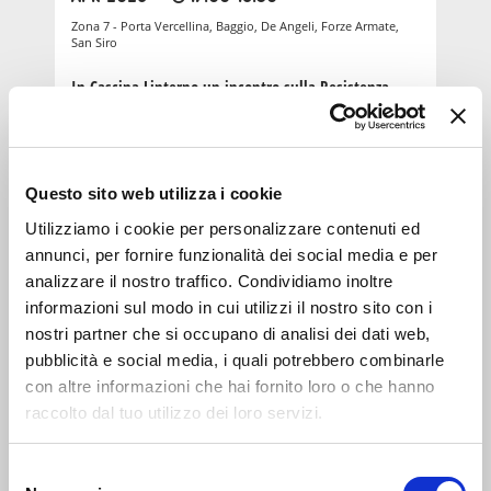
Zona 7 - Porta Vercellina, Baggio, De Angeli, Forze Armate,
San Siro
In Cascina Linterno un incontro sulla Resistenza
LABORATORIO
6-10
Questo sito web utilizza i cookie
anni
20
SET 2025
10:00-12:30
Utilizziamo i cookie per personalizzare contenuti ed
Zona 7 - Porta Vercellina, Baggio, De Angeli, Forze Armate,
annunci, per fornire funzionalità dei social media e per
San Siro
analizzare il nostro traffico. Condividiamo inoltre
informazioni sul modo in cui utilizzi il nostro sito con i
Cascina Linterno: laboratori e attività per bambini
per la Milano Green Week
nostri partner che si occupano di analisi dei dati web,
pubblicità e social media, i quali potrebbero combinarle
con altre informazioni che hai fornito loro o che hanno
LABORATORIO
raccolto dal tuo utilizzo dei loro servizi.
+60
anni
24
GEN 2026
16:30-18:30
Selezione