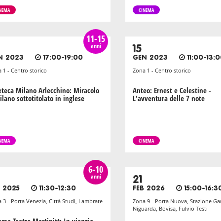
NEMA
CINEMA
11-15
anni
15
N 2023
17:00-19:00
GEN 2023
11:00-13:
 1 - Centro storico
Zona 1 - Centro storico
eteca Milano Arlecchino: Miracolo
Anteo: Ernest e Celestine -
ilano sottotitolato in inglese
L'avventura delle 7 note
NEMA
CINEMA
6-10
anni
21
B 2025
11:30-12:30
FEB 2026
15:00-16:3
 3 - Porta Venezia, Città Studi, Lambrate
Zona 9 - Porta Nuova, Stazione Gar
Niguarda, Bovisa, Fulvio Testi