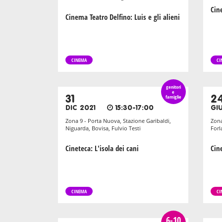
Cin
Cinema Teatro Delfino: Luis e gli alieni
CINEMA
CI
genitori
e
31
famiglie
2
DIC 2021
15:30-17:00
GI
Zona 9 - Porta Nuova, Stazione Garibaldi,
Zona
Niguarda, Bovisa, Fulvio Testi
Forl
Cineteca: L'isola dei cani
Cin
CINEMA
CI
6-10