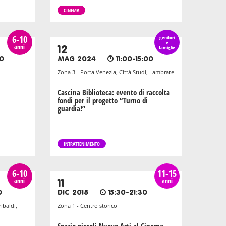
CINEMA
6-10
genitori
e
anni
12
famiglie
00
MAG 2024
11:00-15:00
Zona 3 - Porta Venezia, Città Studi, Lambrate
Cascina Biblioteca: evento di raccolta
fondi per il progetto “Turno di
guardia!”
INTRATTENIMENTO
6-10
11-15
anni
anni
11
0
DIC 2018
15:30-21:30
ibaldi,
Zona 1 - Centro storico