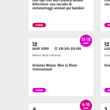
One two tree alla Cineteca Milano
Cin
Arlecchino: una raccolta di
con 
cortometraggi animati per bambini
CINEMA
TE
11-15
anni
12
12
AUG 2019
20:30-23:00
LU
Milano Nord e Brianza
Zona
Arianteo Monza: Men in Black -
Ari
International
CINEMA
IN
6-10
anni
4
3