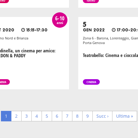
ATRO
TEATRO
6-10
anni
5
T 2020
15:15-17:30
GEN 2022
17:00-20
no Nord e Brianza
Zona 6 - Barona, Lorenteggio, Gia
Porta Genova
dinella, un cinema per amico:
Teatrobello: Cinema e cioccol
DON & PADDY
NEMA
CINEMA
Pagina
1
Page
2
Page
3
Page
4
Page
5
Page
6
Page
7
Page
8
Page
9
Next
Succ ›
Last
Ultima »
corrente
page
page