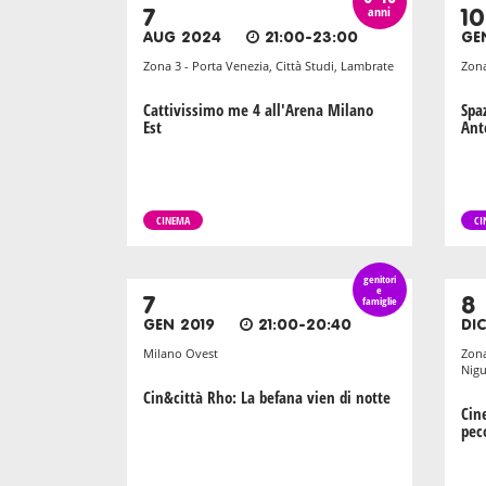
anni
7
10
AUG 2024
21:00-23:00
GE
Zona 3 - Porta Venezia, Città Studi, Lambrate
Zona
Cattivissimo me 4 all'Arena Milano
Spa
Est
Ant
CINEMA
CI
genitori
e
7
famiglie
8
GEN 2019
21:00-20:40
DIC
Milano Ovest
Zona
Nigu
Cin&città Rho: La befana vien di notte
Cin
pec