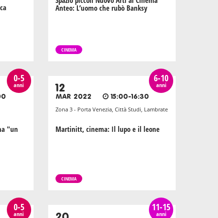
Spazio piccoli Nuovo Arti al Cinema
eca
Anteo: L’uomo che rubò Banksy
CINEMA
0-5
6-10
anni
anni
12
00
MAR 2022
15:00-16:30
Zona 3 - Porta Venezia, Città Studi, Lambrate
na "un
Martinitt, cinema: Il lupo e il leone
CINEMA
0-5
11-15
anni
anni
20