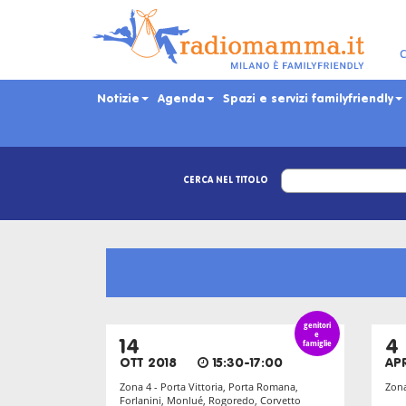
Skip
to
main
C
content
Notizie
Agenda
Spazi e servizi familyfriendly
CERCA NEL TITOLO
genitori
e
14
famiglie
4
OTT 2018
15:30-17:00
AP
Zona 4 - Porta Vittoria, Porta Romana,
Zona
Forlanini, Monlué, Rogoredo, Corvetto