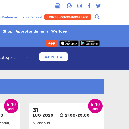
Radiomamma for School
Ottieni Radiomamma Card
Shop
Approfondimenti
Welfare
App
APPLICA
6-10
6-10
anni
anni
31
00
LUG 2020
21:00-23:00
ibaldi,
Milano Sud