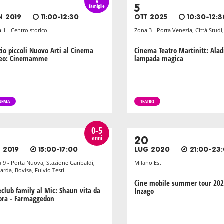
e
famiglie
5
N 2019
11:00-12:30
OTT 2025
10:30-12:3
 1 - Centro storico
Zona 3 - Porta Venezia, Città Stud
zio piccoli Nuovo Arti al Cinema
Cinema Teatro Martinitt: Alad
eo: Cinemamme
lampada magica
NEMA
TEATRO
0-5
anni
20
 2019
15:00-17:00
LUG 2020
21:00-23
 9 - Porta Nuova, Stazione Garibaldi,
Milano Est
arda, Bovisa, Fulvio Testi
Cine mobile summer tour 202
eclub family al Mic: Shaun vita da
Inzago
ora - Farmaggedon