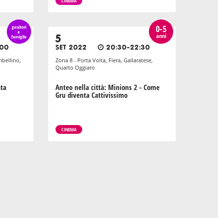
CINEMA
0-5
genitori
e
anni
famiglie
5
:00
SET 2022
20:30-22:30
mbellino,
Zona 8 - Porta Volta, Fiera, Gallaratese,
Quarto Oggiaro
ata
Anteo nella città: Minions 2 - Come
Gru diventa Cattivissimo
CINEMA