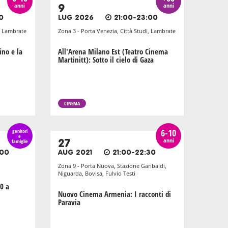
anni
anni
9
0
LUG 2026
21:00-23:00
i, Lambrate
Zona 3 - Porta Venezia, Città Studi, Lambrate
ino e la
All'Arena Milano Est (Teatro Cinema
Martinitt): Sotto il cielo di Gaza
CINEMA
6-10
genitori
e
anni
famiglie
27
:00
AUG 2021
21:00-22:30
Zona 9 - Porta Nuova, Stazione Garibaldi,
Niguarda, Bovisa, Fulvio Testi
0 a
Nuovo Cinema Armenia: I racconti di
Paravia