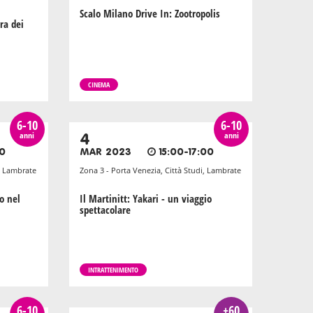
Scalo Milano Drive In: Zootropolis
ra dei
CINEMA
6-10
6-10
anni
anni
4
00
MAR 2023
15:00-17:00
i, Lambrate
Zona 3 - Porta Venezia, Città Studi, Lambrate
o nel
Il Martinitt: Yakari - un viaggio
spettacolare
INTRATTENIMENTO
6-10
+60