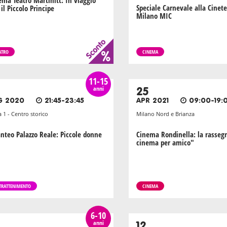
ema Teatro Martinitt: In viaggio
Speciale Carnevale alla Cinet
il Piccolo Principe
Milano MIC
ATRO
CINEMA
11-15
anni
25
G 2020
21:45-23:45
APR 2021
09:00-19:
 1 - Centro storico
Milano Nord e Brianza
anteo Palazzo Reale: Piccole donne
Cinema Rondinella: la rasseg
cinema per amico"
TRATTENIMENTO
CINEMA
6-10
anni
12