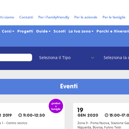
Tag: cinema con i bambini
hi siamo
Contatti
Per i Familyfriendly
Per le aziende
Per le famiglie
Corsi
Progetti
Guide
Sconti
La tua zona
Parchi e Itinerari
Eventi
genitori
e
famiglie
19
R 2019
11:00-12:30
GEN 2020
15:00-17:
 1 - Centro storico
Zona 9 - Porta Nuova, Stazione Gar
Niguarda, Bovisa, Fulvio Testi