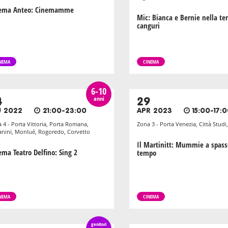
ema Anteo: Cinemamme
Mic: Bianca e Bernie nella ter
canguri
NEMA
CINEMA
6-10
anni
4
29
U 2022
21:00-23:00
APR 2023
15:00-17:
 4 - Porta Vittoria, Porta Romana,
Zona 3 - Porta Venezia, Città Stud
anini, Monlué, Rogoredo, Corvetto
Il Martinitt: Mummie a spass
ema Teatro Delfino: Sing 2
tempo
NEMA
CINEMA
genitori