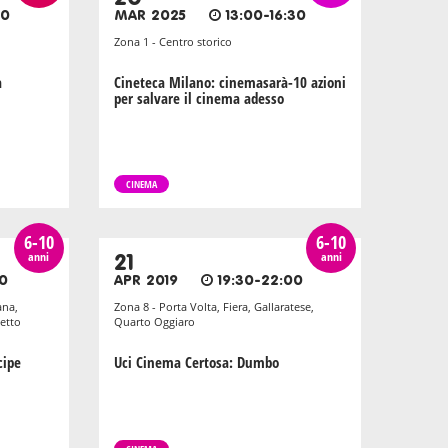
00
MAR 2025
13:00-16:30
Zona 1 - Centro storico
a
Cineteca Milano: cinemasarà-10 azioni
per salvare il cinema adesso
CINEMA
6-10
6-10
anni
anni
21
30
APR 2019
19:30-22:00
ana,
Zona 8 - Porta Volta, Fiera, Gallaratese,
etto
Quarto Oggiaro
cipe
Uci Cinema Certosa: Dumbo