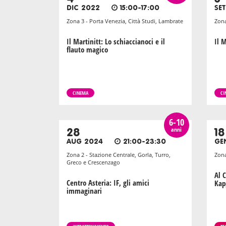
DIC 2022
15:00-17:00
SE
Zona 3 - Porta Venezia, Città Studi, Lambrate
Zona
Il Martinitt: Lo schiaccianoci e il
Il M
flauto magico
CINEMA
CI
6-10
anni
28
18
AUG 2024
21:00-23:30
GE
Zona 2 - Stazione Centrale, Gorla, Turro,
Zona
Greco e Crescenzago
Al 
Centro Asteria: IF, gli amici
Kap
immaginari