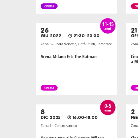
CINEMA
CI
11-15
anni
26
21
GIU 2022
21:30-23:30
GE
Zona 3 - Porta Venezia, Città Studi, Lambrate
Zona
Arena Milano Est: The Batman
Cin
a M
CINEMA
CI
0-5
anni
8
2
DIC 2025
16:00-18:00
FE
Zona 1 - Centro storico
Zona