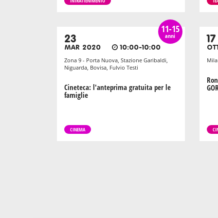
INTRATTENIMENTO
TE
11-15
anni
23
17
MAR 2020
10:00-10:00
OT
Zona 9 - Porta Nuova, Stazione Garibaldi,
Mila
Niguarda, Bovisa, Fulvio Testi
Ron
Cineteca: l'anteprima gratuita per le
GOR
famiglie
CINEMA
CI
Pagination