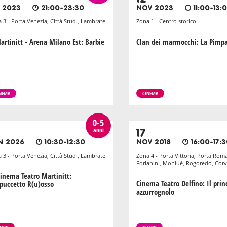
T 2023
21:00-23:30
NOV 2023
11:00-13:
 3 - Porta Venezia, Città Studi, Lambrate
Zona 1 - Centro storico
artinitt - Arena Milano Est: Barbie
Clan dei marmocchi: La Pimp
NEMA
CINEMA
0-5
anni
17
N 2026
10:30-12:30
NOV 2018
16:00-17:
 3 - Porta Venezia, Città Studi, Lambrate
Zona 4 - Porta Vittoria, Porta Rom
Forlanini, Monlué, Rogoredo, Corv
Cinema Teatro Martinitt:
Cinema Teatro Delfino: Il prin
puccetto R(u)osso
azzurrognolo