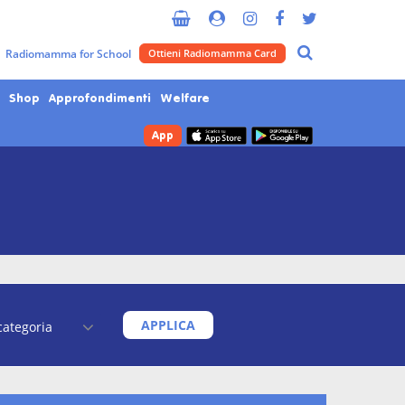
Radiomamma for School
Ottieni Radiomamma Card
Shop
Approfondimenti
Welfare
App
APPLICA