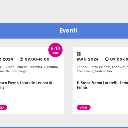
Eventi
6-10
anni
7
11
R 2024
09:00-18:00
MAG 2024
09:00-18
 5 - Porta Ticinese, Lodovica, Vigentino,
Zona 5 - Porta Ticinese, Lodovica, 
ravalle, Gratosoglio
Chiaravalle, Gratosoglio
osco Eremo Locatelli: Lezioni di
Il Bosco Eremo Locatelli: Lezio
nis
tennis
ORT
SPORT