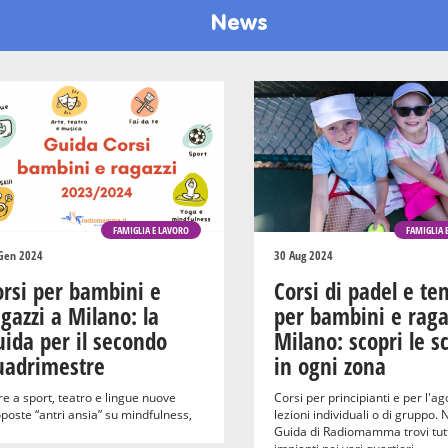
News
FAMIGLIA E LAVORO
FAMIGLIA 
Gen 2024
30 Aug 2024
orsi per bambini e
Corsi di padel e te
gazzi a Milano: la
per bambini e raga
ida per il secondo
Milano: scopri le s
uadrimestre
in ogni zona
re a sport, teatro e lingue nuove
Corsi per principianti e per l'a
poste “antri ansia” su mindfulness,
lezioni individuali o di gruppo. 
Guida di Radiomamma trovi tutti