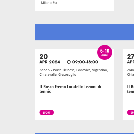
Milano Est
6-10
anni
20
2
APR 2024
09:00-18:00
AP
Zona 5 - Porta Ticinese, Lodovica, Vigentino,
Zona
Chiaravalle, Gratosoglio
Chia
Il Bosco Eremo Locatelli: Lezioni di
Il B
tennis
ten
SPORT
SP