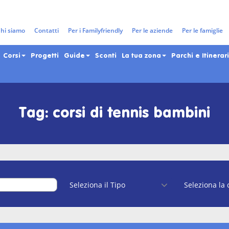
hi siamo
Contatti
Per i Familyfriendly
Per le aziende
Per le famiglie
Corsi
Progetti
Guide
Sconti
La tua zona
Parchi e Itinerari
Tag: corsi di tennis bambini