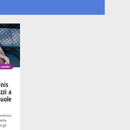
E LAVORO
nnis
zzi a
cuole
gonismo,
Nella
 gli