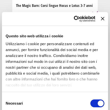
The Magic Barn: Corsi lingue Hocus e Lotus 3-7 anni
INTRATTENIMENTO
0-5
anni
3
Questo sito web utilizza i cookie
SET 0018
14:30-19:00
Zona 3 - Porta Venezia, Città Studi, Lambrate
Utilizziamo i cookie per personalizzare contenuti ed
annunci, per fornire funzionalità dei social media e per
Abrakadabra: prova i corsi di lingua per bambini e
analizzare il nostro traffico. Condividiamo inoltre
ragazzi
informazioni sul modo in cui utilizzi il nostro sito con i
nostri partner che si occupano di analisi dei dati web,
LABORATORIO
pubblicità e social media, i quali potrebbero combinarle
6-10
con altre informazioni che hai fornito loro o che hanno
anni
6
raccolto dal tuo utilizzo dei loro servizi.
FEB 2019
10:00-13:00
Zona 3 - Porta Venezia, Città Studi, Lambrate
Selezione
Necessari
Abrakadabra: open days
del