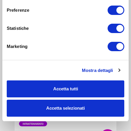
consenso
INTRATTENIMENTO
Preferenze
6-10
anni
5
Statistiche
SET 0018
14:30-19:00
Zona 3 - Porta Venezia, Città Studi, Lambrate
Marketing
Abrakadabra: prova i corsi di lingua per bambini e
ragazzi
LABORATORIO
Mostra dettagli
genitori
e
8
famiglie
Accetta tutti
FEB 2019
10:00-13:00
Zona 3 - Porta Venezia, Città Studi, Lambrate
Accetta selezionati
Abrakadabra: open days
INTRATTENIMENTO