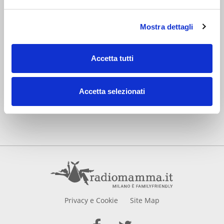
Mostra dettagli
Scarica l'app di Radiomamma!
Trova luoghi, servizi, sconti, eventi
Accetta tutti
familyfriendly a Milano!
Accetta selezionati
Privacy e Cookie
Site Map