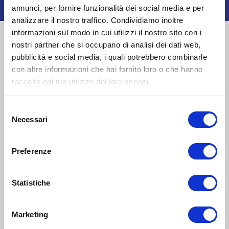
APPLICA
annunci, per fornire funzionalità dei social media e per
analizzare il nostro traffico. Condividiamo inoltre
informazioni sul modo in cui utilizzi il nostro sito con i
nostri partner che si occupano di analisi dei dati web,
Eventi
pubblicità e social media, i quali potrebbero combinarle
con altre informazioni che hai fornito loro o che hanno
genitori
e
18
famiglie
raccolto dal tuo utilizzo dei loro servizi.
APR 2026
10:00-18:00
Zona 4 - Porta Vittoria, Porta Romana, Forlanini, Monlué,
Selezione
Rogoredo, Corvetto
Necessari
del
La Luca Gelaterie alla gelato week 2026
consenso
Preferenze
INTRATTENIMENTO
Statistiche
Marketing